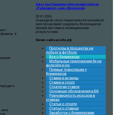
Два гола Панарина обеспечили победу
«Рейнджерс» над «Флоридой»
03.01.2026
Очередной сезон Национальной хоккейной
лиги продолжает радовать болельщиков
яркими матчами и неожиданными
анкт-
результатами.
Абрамов. У
Меню сайта всебк.рф
Прогнозы в процентах на
победу в футболе
Все о букмекерах
явлении
Мобильные приложения бк на
андройд и ios.
Прямые трансляции у
букмекеров
Ставки и их виды
Ставки и спорт
опередить
Стратегии ставок
Основные обозначения в БК
Разновидность исходов в
ставках
Статьи о спорте
Статьи о ставках
лиги,
Заработок с букмекерами
стое