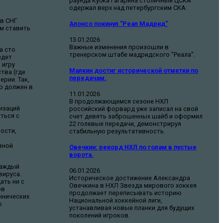
раунда Кубка Гагарина столичный ЦСКА
одержал верх над петербургским СКА.
тв СНГ
Алонсо покинул "Реал Мадрид"
м ставить
13.01.2026
Важные изменения произошли в
а сто
тренерском штабе мадридского "Реала".
едет
 игру
Малкин достиг исторической отметки по
тва (где
передачам.
рии. Так,
р должен в
11.01.2026
В продолжающемся сезоне НХЛ
изаций
российский форвард уже записал на свой
ться с
счет девять заброшенных шайб и оформил
22 голевые передачи, демонстрируя
ости,
стабильную результативность.
вной
Овечкин: рекорд НХЛ по голам в пустые
ворота.
каждый
06.01.2026
вируса.
Историческое достижение Александра
ать ни с
Овечкина в НХЛ Звезда мирового хоккея
ов
продолжает переписывать историю
ннических
Национальной хоккейной лиги,
ю
устанавливая новые планки для будущих
поколений игроков.