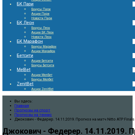
БК Пари
Бонусы Пари
Акции Пари
Новости Пари
БК Леон
Бонусы Леон
Акции БК Леон
Новости Леон
БК Марафон
Бонусы Марафон
Акции Марафон
Бетсити
Акции Бетсити
Бонусы Бетсити
MelBet
Акции МелБет
Бонусы Мелбет
ZenitBet
Акции ZenitBet
Вы здесь:
Главная
Прогнозы на спорт
Прогнозы на теннис
Джокович - Федерер. 14.11.2019. Прогноз на матч Nitto ATP Finals
Джокович - Федерер. 14.11.2019. Пр