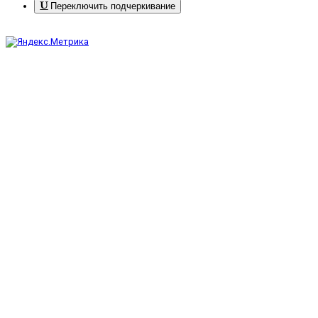
Переключить подчеркивание