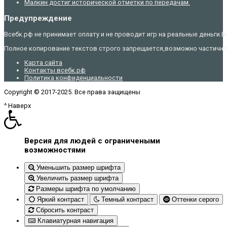
Малкин достиг исторической отметки по передачам.
Предупреждение
Всебк.рф не принимает оплату и не проводит игр на реальные деньги.
Полное копирование текстов строго запрещается,возможно частичное
Карта сайта
Контакты всебк.рф
Политика конфиденциальности
Copyright © 2017-2025. Все права защищены
^ Наверх
Версия для людей с ограничеными
возможностями
Уменьшить размер шрифта
Увеличить размер шрифта
Размеры шрифта по умолчанию
Яркий контраст
Темный контраст
Оттенки серого
Сбросить контраст
Клавиатурная навигация