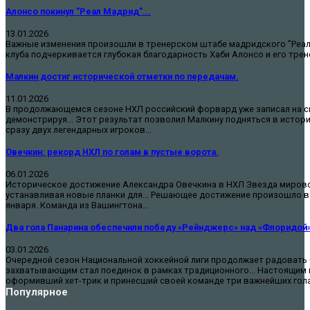
Алонсо покинул "Реал Мадрид"...
13.01.2026
Важные изменения произошли в тренерском штабе мадридского "Реала".
клуба подчеркивается глубокая благодарность Хаби Алонсо и его трене
Малкин достиг исторической отметки по передачам.
11.01.2026
В продолжающемся сезоне НХЛ российский форвард уже записал на с
демонстрируя... Этот результат позволил Малкину подняться в истори
сразу двух легендарных игроков...
Овечкин: рекорд НХЛ по голам в пустые ворота.
06.01.2026
Историческое достижение Александра Овечкина в НХЛ Звезда мирово
устанавливая новые планки для... Решающее достижение произошло в
января. Команда из Вашингтона...
Два гола Панарина обеспечили победу «Рейнджерс» над «Флоридой»
03.01.2026
Очередной сезон Национальной хоккейной лиги продолжает радовать
захватывающим стал поединок в рамках традиционного... Настоящим
оформивший хет-трик и принесший своей команде три важнейших гола.
Популярное