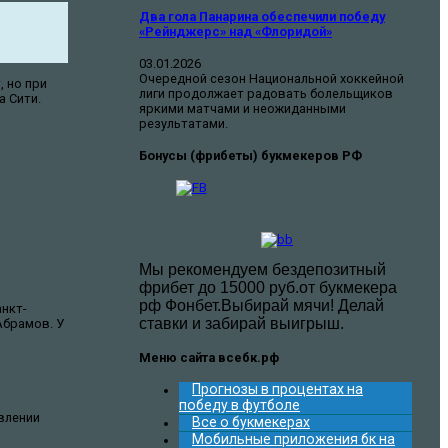
Два гола Панарина обеспечили победу
«Рейнджерс» над «Флоридой»
03.01.2026
Очередной сезон Национальной хоккейной
, но при
лиги продолжает радовать болельщиков
а Сити.
яркими матчами и неожиданными
результатами.
Бонусы (фрибеты) букмекеров РФ
Мы рекомендуем бездепозитный
фрибет до 15000 руб.от букмекера
рф Фонбет.Выбирай мячи! Делай
анкт-
ставки и забирай выигрыш.
Абрамов. У
Меню сайта всебк.рф
Прогнозы в процентах на
победу в футболе
явлении
Все о букмекерах
Мобильные приложения бк на