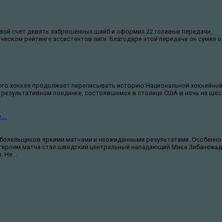
вой счет девять заброшенных шайб и оформил 22 голевые передачи,
ческом рейтинге ассистентов лиги. Благодаря этой передаче он сумел 
го хоккея продолжает переписывать историю Национальной хоккейной 
 результативном поединке, состоявшемся в столице США в ночь на ше
...
 болельщиков яркими матчами и неожиданными результатами. Особенно
 героем матча стал шведский центральный нападающий Мика Зибанежад
 Не...