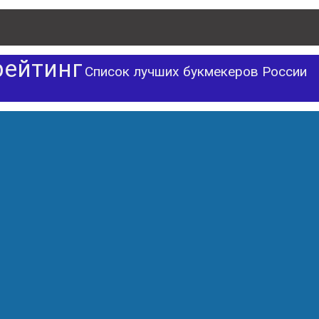
рейтинг
Список лучших букмекеров России