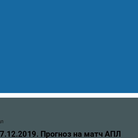
ПЛ
7.12.2019. Прогноз на матч АПЛ