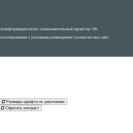
Вся информация носит ознакомительный характер 18+.
 копирование с условием размещения ссылки на наш сайт.
Размеры шрифта по умолчанию
Сбросить контраст