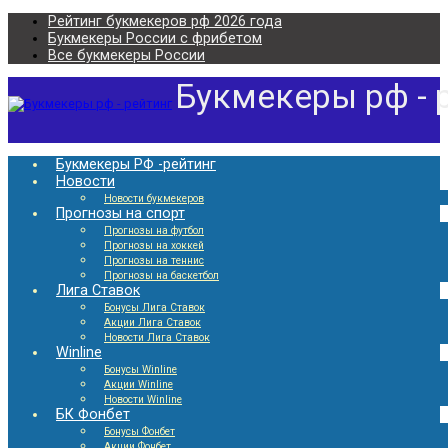
Рейтинг букмекеров рф 2026 года
Букмекеры России с фрибетом
Все букмекеры России
Букмекеры рф - 
Букмекеры РФ -рейтинг
Новости
Новости букмекеров
Прогнозы на спорт
Прогнозы на футбол
Прогнозы на хоккей
Прогнозы на теннис
Прогнозы на баскетбол
Лига Ставок
Бонусы Лига Ставок
Акции Лига Ставок
Новости Лига Ставок
Winline
Бонусы Winline
Акции Winline
Новости Winline
БК Фонбет
Бонусы Фонбет
Акции Фонбет