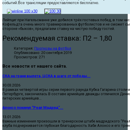
событий.Все трансляции предоставляются бесплатно.
Лейпциг при Нагельсманне уже добился трёх гостевых побед, в том чис
Кофельдта очень много травмированных футболистов и не сможет сыг
стороне «быков», предлагаем ставку на чистую победу гостей.
Рекомендуемая ставка: П2 – 1,80
Категория:
Прогнозы на футбол
Опубликовано: 20 сентября 2019
Просмотров: 271
Все новости от нашего сайта.
СКА на грани вылета, ЦСКА в шаге от победы...
30.03.2026
В рамках четвертой игры серии первого раунда Кубка Гагарина столи
Петербурге, закончилась В составе армейцев дважды отличился Денис
питерских армейцев...
Алонсо покинул "Реал Мадрид"...
13.01.2026
Важные изменения произошли в тренерском штабе мадридского "Реала".
клуба подчеркивается глубокая благодарность Хаби Алонсо и его трене