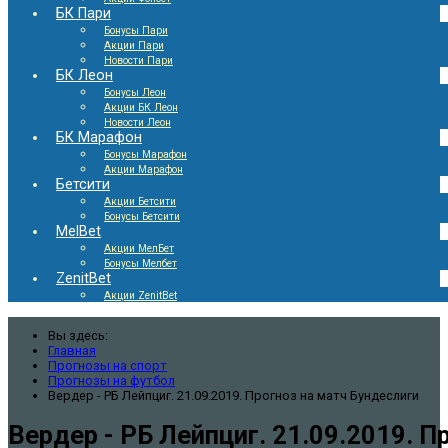
БК Пари
Бонусы Пари
Акции Пари
Новости Пари
БК Леон
Бонусы Леон
Акции БК Леон
Новости Леон
БК Марафон
Бонусы Марафон
Акции Марафон
Бетсити
Акции Бетсити
Бонусы Бетсити
MelBet
Акции МелБет
Бонусы Мелбет
ZenitBet
Акции ZenitBet
Вы здесь:
Главная
Прогнозы на спорт
Прогнозы на футбол
Вердер - РБ Лейпциг. 21.09.2019. Прогноз на матч Бундеслиги
Вердер - РБ Лейпциг. 21.09.2019. П