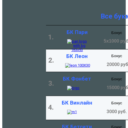
Все бук
БК Пари
Бонус
1.
5х1000 ру
БК Леон
Бонус
2.
20000 ру
БК Фонбет
Бонус
3.
15000 руб
БК Винлайн
Бонус
4.
3000 руб.
БК Бетсити
Бонус