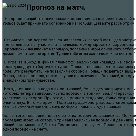
Прогноз на матч.
На предстоящий вторник запланирован один из ключевых матчей отб
Уэльса будет принимать соперников из Польши. Давайте рассмотрим 
Отличительной чертой Уэльса является их способность демонстрир
претендентов на участие в значимых международных соревнован
Европейский чемпионат напрямую, последние игры основного отбороч
домашнем стадионе против Турции (обе игры закончились со счетом 1:
В игре за выход в финал плей-офф, валлийская команда на своем 
последних двух отборочных туров, Польша не показала ожидаемых 
поле. Эти результаты не позволили сборной Польши подняться выше 
Левандовски повезло, поскольку они столкнулись с Эстонией, котору
в численном преимуществе.
Исходя из анализа недавних состязаний, Уэльс демонстрирует впе
которых четыре завершились их победой, а три - ничьей. Интересно, 
участвующих сторон. При этом, на родном стадионе, Уэльс сохранил 
очки в двух. В то же время, Польша продемонстрировала свое домин
семь из которых завершились победой Польши и одна - ничьей.
Более того, последние шесть из этих встреч оставались за Польш
последних играх, из которых три завершились ее победой и две - нич
общий счет меньше 2,5 гола. Тем не менее, вне дома Польша столкну
одной победой на счету.