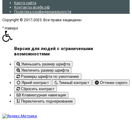
Карта сайта
Контакты всебк.рф
Политика конфиденциальности
Copyright © 2017-2025. Все права защищены
^ Наверх
Версия для людей с ограничеными
возможностями
Уменьшить размер шрифта
Увеличить размер шрифта
Размеры шрифта по умолчанию
Яркий контраст
Темный контраст
Оттенки серого
Сбросить контраст
Клавиатурная навигация
Переключить подчеркивание