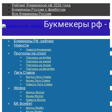
Рейтинг букмекеров рф 2026 года
Букмекеры России с фрибетом
Все букмекеры России
Букмекеры рф - 
Букмекеры РФ -рейтинг
Новости
Новости букмекеров
Прогнозы на спорт
Прогнозы на футбол
Прогнозы на хоккей
Прогнозы на теннис
Прогнозы на баскетбол
Лига Ставок
Бонусы Лига Ставок
Акции Лига Ставок
Новости Лига Ставок
Winline
Бонусы Winline
Акции Winline
Новости Winline
БК Фонбет
Бонусы Фонбет
Акции Фонбет