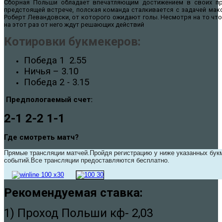
Сборная Польши обладает впечатляющим достижением в своих пр
предстоящей встрече, полская команда сталкивается с задачей макс
Роберт Левандовски, от которого ожидают голы. Несмотря на то что 
на этот раз от него ждут решающих действий
Котировки букмекеров:
Победа 1 2.55
Ничья – 3.10
Победа 2 - 3.15
Предпологаемый счет:
2-1 2-2 1-1
Где смотреть матч?
Прямые трансляции матчей.Пройдя регистрацию у ниже указанных бук
событий.Все трансляции предоставляются бесплатно.
Рекомендуемая ставка:
1) Проход Польши кф- 2,03