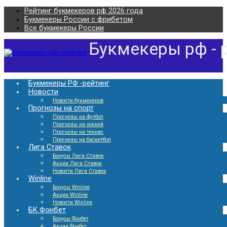
Рейтинг букмекеров рф 2026 года
Букмекеры России с фрибетом
Все букмекеры России
Букмекеры рф - 
Букмекеры РФ -рейтинг
Новости
Новости букмекеров
Прогнозы на спорт
Прогнозы на футбол
Прогнозы на хоккей
Прогнозы на теннис
Прогнозы на баскетбол
Лига Ставок
Бонусы Лига Ставок
Акции Лига Ставок
Новости Лига Ставок
Winline
Бонусы Winline
Акции Winline
Новости Winline
БК Фонбет
Бонусы Фонбет
Акции Фонбет