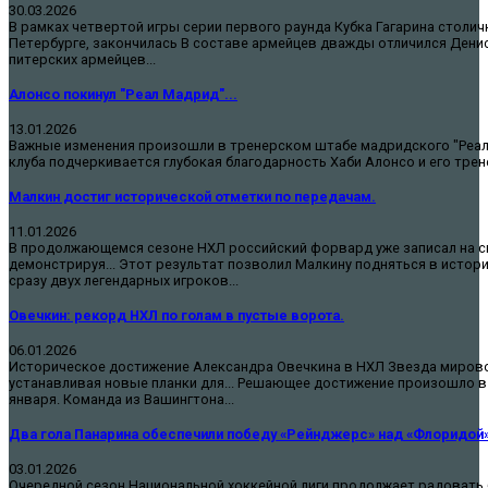
30.03.2026
В рамках четвертой игры серии первого раунда Кубка Гагарина столи
Петербурге, закончилась В составе армейцев дважды отличился Денис
питерских армейцев...
Алонсо покинул "Реал Мадрид"...
13.01.2026
Важные изменения произошли в тренерском штабе мадридского "Реала".
клуба подчеркивается глубокая благодарность Хаби Алонсо и его трене
Малкин достиг исторической отметки по передачам.
11.01.2026
В продолжающемся сезоне НХЛ российский форвард уже записал на с
демонстрируя... Этот результат позволил Малкину подняться в истори
сразу двух легендарных игроков...
Овечкин: рекорд НХЛ по голам в пустые ворота.
06.01.2026
Историческое достижение Александра Овечкина в НХЛ Звезда мирово
устанавливая новые планки для... Решающее достижение произошло в
января. Команда из Вашингтона...
Два гола Панарина обеспечили победу «Рейнджерс» над «Флоридой»
03.01.2026
Очередной сезон Национальной хоккейной лиги продолжает радовать