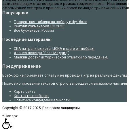
захватывающим стал поединок в рамках традиционного... Настоящим
оформивший хет-трик и принесший своей команде три важнейших гола.
Популярное
Процентная таблица на победу в футболе
Рейтинг букмекеров РФ 2025
Все букмекеры России
Последние материалы
СКА на грани вылета, ЦСКА в шаге от победы
Алонсо покинул "Реал Мадрид"
Малкин достиг исторической отметки по передачам.
Предупреждение
Всебк.рф не принимает оплату и не проводит игр на реальные деньги.
Полное копирование текстов строго запрещается,возможно частичное
Карта сайта
Контакты всебк.рф
Политика конфиденциальности
Copyright © 2017-2025. Все права защищены
^ Наверх