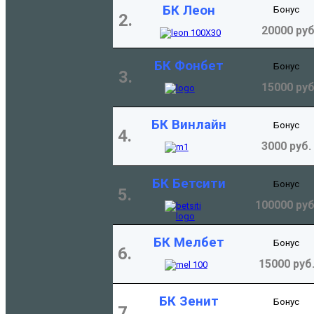
БК Леон
Бонус
2.
20000 ру
БК Фонбет
Бонус
3.
15000 руб
БК Винлайн
Бонус
4.
3000 руб.
БК Бетсити
Бонус
5.
100000 руб
БК Мелбет
Бонус
6.
15000 руб
БК Зенит
Бонус
7.