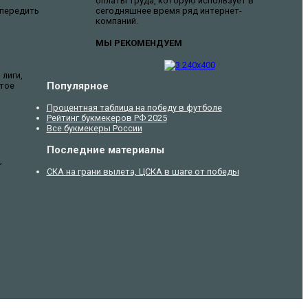
оплаты труда, которую использует в
сегодняшнее время ряд интернет-
опередить
компаний.
МЫ РЕКОМЕНДУЕМ
лиги,
Популярное
стое
Процентная таблица на победу в футболе
Рейтинг букмекеров РФ 2025
Все букмекеры России
Последние материалы
,
СКА на грани вылета, ЦСКА в шаге от победы