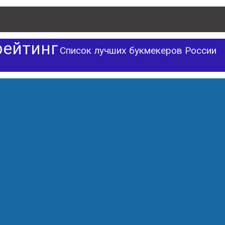
рейтинг
Список лучших букмекеров России