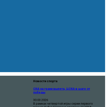
Новости спорта
СКА на грани вылета, ЦСКА в шаге от
победы
30.03.2026
В рамках четвертой игры серии первого