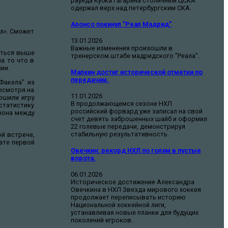
раунда Кубка Гагарина столичный ЦСКА
одержал верх над петербургским СКА.
Алонсо покинул "Реал Мадрид"
л». Сможет
13.01.2026
Важные изменения произошли в
яться выше
тренерском штабе мадридского "Реала".
а то что в
ии.
Малкин достиг исторической отметки по
передачам.
Факела" из
несмотря на
11.01.2026
ршили игру
В продолжающемся сезоне НХЛ
 статистику
российский форвард уже записал на свой
езона между
счет девять заброшенных шайб и оформил
22 голевые передачи, демонстрируя
стабильную результативность.
й встрече,
тате первой
Овечкин: рекорд НХЛ по голам в пустые
ворота.
06.01.2026
Историческое достижение Александра
Овечкина в НХЛ Звезда мирового хоккея
продолжает переписывать историю
Национальной хоккейной лиги,
устанавливая новые планки для будущих
поколений игроков.