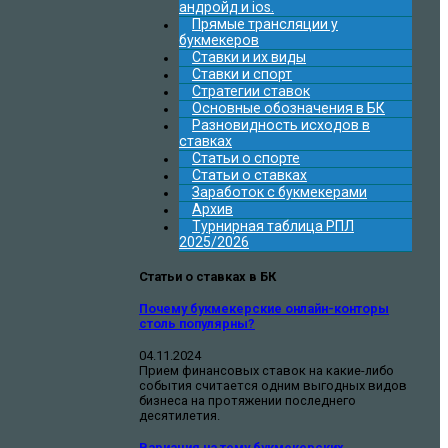
андройд и ios.
Прямые трансляции у
букмекеров
Ставки и их виды
Ставки и спорт
Стратегии ставок
Основные обозначения в БК
Разновидность исходов в
ставках
Статьи о спорте
Статьи о ставках
Заработок с букмекерами
Архив
Турнирная таблица РПЛ
2025/2026
Статьи о ставках в БК
Почему букмекерские онлайн-конторы
столь популярны?
04.11.2024
Прием финансовых ставок на какие-либо
события считается одним выгодных видов
бизнеса на протяжении последнего
десятилетия.
Вариация на тему букмекерских