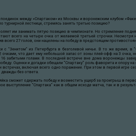
т поединок между «Спартаком» из Москвы и воронежским клубом «Факе
по турнирной лестнице, стремясь занять третью позицию?
воляет им занимать пятую позицию в чемпионате. Но стремление подн
тают всего на четыре очка от желаемой третьей строчки. Несмотря н
в всего 27 голов, они нацелены на победу в предстоящем противостоян
с "Зенитом" из Петербурга в безголевой ничье. В то же время, в "
2 очками, что дает ему небольшой запас от зоны плей-офф на 3 очка, 
 16 забитыми голами. В последней встрече вне дома воронежцы заве
 победу. Оценки и догадки обещали "Спартаку" роль фаворита и опору на
и встречах, включая всего одно поражение. При этом в первой игре с
 дважды без ответа.
яйка сможет одержать победу и возместить ущерб за проигрыш в перво
ое выступление "Спартака" как в общем исходе матча, так и в резуль