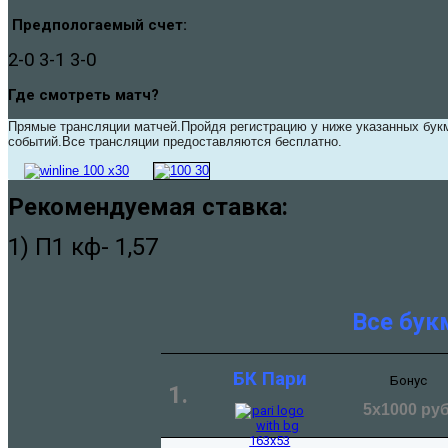
Предпологаемый счет:
2-0 3-1 3-0
Где смотреть матч?
Прямые трансляции матчей.Пройдя регистрацию у ниже указанных бук
событий.Все трансляции предоставляются бесплатно.
Рекомендуемая ставка:
1) П1 кф- 1,57
Все бук
БК Пари
Бонус
1.
5х1000 ру