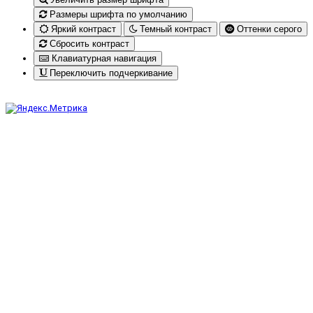
Размеры шрифта по умолчанию
Яркий контраст
Темный контраст
Оттенки серого
Сбросить контраст
Клавиатурная навигация
Переключить подчеркивание