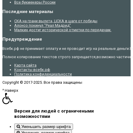
Все букмекеры России
Последние материалы
СКА на грани вылета, ЦСКА в шаге от победы
Алонсо покинул "Реал Мадрид"
Малкин достиг исторической отметки по передачам.
Предупреждение
Всебк.рф не принимает оплату и не проводит игр на реальные деньги.
Полное копирование текстов строго запрещается,возможно частичное
Карта сайта
Контакты всебк.рф
Политика конфиденциальности
Copyright © 2017-2025. Все права защищены
^ Наверх
Версия для людей с ограничеными
возможностями
Уменьшить размер шрифта
Увеличить размер шрифта