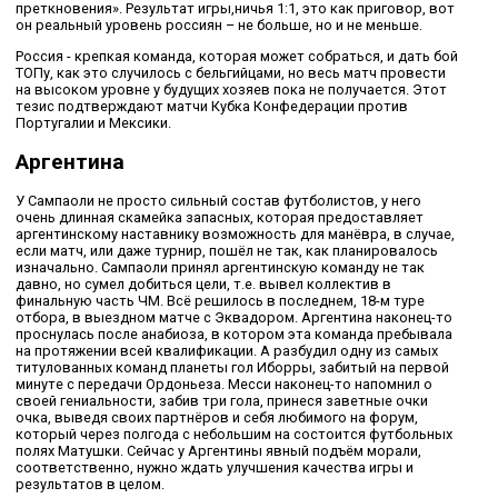
преткновения». Результат игры,ничья 1:1, это как приговор, вот
он реальный уровень россиян – не больше, но и не меньше.
Россия - крепкая команда, которая может собраться, и дать бой
ТОПу, как это случилось с бельгийцами, но весь матч провести
на высоком уровне у будущих хозяев пока не получается. Этот
тезис подтверждают матчи Кубка Конфедерации против
Португалии и Мексики.
Аргентина
У Сампаоли не просто сильный состав футболистов, у него
очень длинная скамейка запасных, которая предоставляет
аргентинскому наставнику возможность для манёвра, в случае,
если матч, или даже турнир, пошёл не так, как планировалось
изначально. Сампаоли принял аргентинскую команду не так
давно, но сумел добиться цели, т.е. вывел коллектив в
финальную часть ЧМ. Всё решилось в последнем, 18-м туре
отбора, в выездном матче с Эквадором. Аргентина наконец-то
проснулась после анабиоза, в котором эта команда пребывала
на протяжении всей квалификации. А разбудил одну из самых
титулованных команд планеты гол Иборры, забитый на первой
минуте с передачи Ордоньеза. Месси наконец-то напомнил о
своей гениальности, забив три гола, принеся заветные очки
очка, выведя своих партнёров и себя любимого на форум,
который через полгода с небольшим на состоится футбольных
полях Матушки. Сейчас у Аргентины явный подъём морали,
соответственно, нужно ждать улучшения качества игры и
результатов в целом.