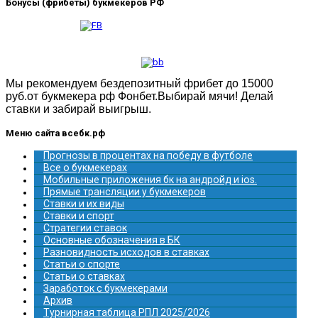
Бонусы (фрибеты) букмекеров РФ
Мы рекомендуем бездепозитный фрибет до 15000
руб.от букмекера рф Фонбет.Выбирай мячи! Делай
ставки и забирай выигрыш.
Меню сайта всебк.рф
Прогнозы в процентах на победу в футболе
Все о букмекерах
Мобильные приложения бк на андройд и ios.
Прямые трансляции у букмекеров
Ставки и их виды
Ставки и спорт
Стратегии ставок
Основные обозначения в БК
Разновидность исходов в ставках
Статьи о спорте
Статьи о ставках
Заработок с букмекерами
Архив
Турнирная таблица РПЛ 2025/2026