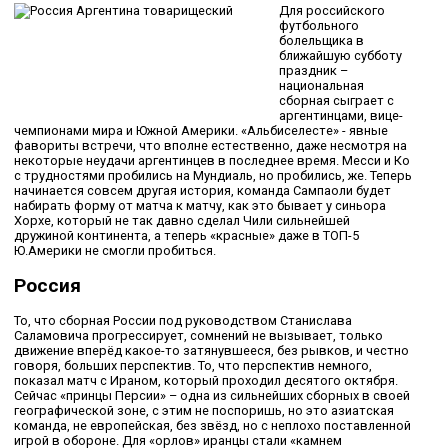
Для российского
футбольного
болельщика в
ближайшую субботу
праздник –
национальная
сборная сыграет с
аргентинцами, вице-
чемпионами мира и Южной Америки. «Альбиселесте» - явные
фавориты встречи, что вполне естественно, даже несмотря на
некоторые неудачи аргентинцев в последнее время. Месси и Ко
с трудностями пробились на Мундиаль, но пробились, же. Теперь
начинается совсем другая история, команда Сампаоли будет
набирать форму от матча к матчу, как это бывает у синьора
Хорхе, который не так давно сделал Чили сильнейшей
дружиной континента, а теперь «красные» даже в ТОП-5
Ю.Америки не смогли пробиться.
Россия
То, что сборная России под руководством Станислава
Саламовича прогрессирует, сомнений не вызывает, только
движение вперёд какое-то затянувшееся, без рывков, и честно
говоря, больших перспектив. То, что перспектив немного,
показал матч с Ираном, который проходил десятого октября.
Сейчас «принцы Персии» – одна из сильнейших сборных в своей
географической зоне, с этим не поспоришь, но это азиатская
команда, не европейская, без звёзд, но с неплохо поставленной
игрой в обороне. Для «орлов» иранцы стали «камнем