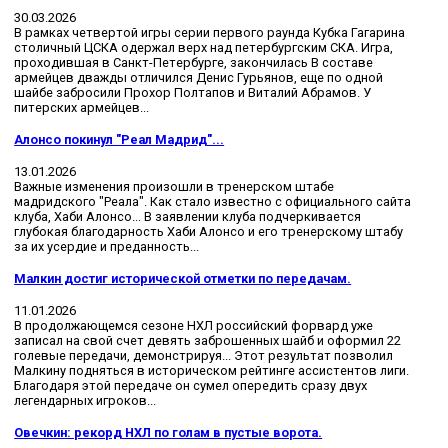
30.03.2026
В рамках четвертой игры серии первого раунда Кубка Гагарина
столичный ЦСКА одержал верх над петербургским СКА. Игра,
проходившая в Санкт-Петербурге, закончилась В составе
армейцев дважды отличился Денис Гурьянов, еще по одной
шайбе забросили Прохор Полтапов и Виталий Абрамов. У
питерских армейцев...
Алонсо покинул "Реал Мадрид"...
13.01.2026
Важные изменения произошли в тренерском штабе
мадридского "Реала". Как стало известно с официального сайта
клуба, Хаби Алонсо... В заявлении клуба подчеркивается
глубокая благодарность Хаби Алонсо и его тренерскому штабу
за их усердие и преданность...
Малкин достиг исторической отметки по передачам.
11.01.2026
В продолжающемся сезоне НХЛ российский форвард уже
записал на свой счет девять заброшенных шайб и оформил 22
голевые передачи, демонстрируя... Этот результат позволил
Малкину подняться в историческом рейтинге ассистентов лиги.
Благодаря этой передаче он сумел опередить сразу двух
легендарных игроков...
Овечкин: рекорд НХЛ по голам в пустые ворота.