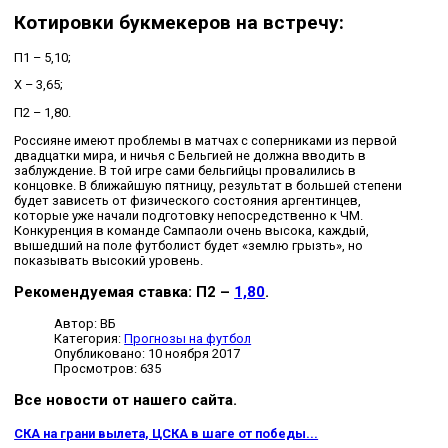
Котировки букмекеров на встречу:
П1 – 5,10;
Х – 3,65;
П2 – 1,80.
Россияне имеют проблемы в матчах с соперниками из первой
двадцатки мира, и ничья с Бельгией не должна вводить в
заблуждение. В той игре сами бельгийцы провалились в
концовке. В ближайшую пятницу, результат в большей степени
будет зависеть от физического состояния аргентинцев,
которые уже начали подготовку непосредственно к ЧМ.
Конкуренция в команде Сампаоли очень высока, каждый,
вышедший на поле футболист будет «землю грызть», но
показывать высокий уровень.
Рекомендуемая ставка: П2 –
1,80
.
Автор:
ВБ
Категория:
Прогнозы на футбол
Опубликовано: 10 ноября 2017
Просмотров: 635
Все новости от нашего сайта.
СКА на грани вылета, ЦСКА в шаге от победы...