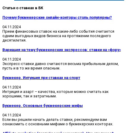
Статьи о ставках в БК
Почему букмекерские онлайн-конторы столь популярны?
04.11.2024
Прием финансовых ставок на какие-либо события считается
одним выгодных видов бизнеса на протяжении последнего
десятилетия.
Вариация на тему букмекерских экспрессов: ставки на «фору»
04.11.2024
Экспресс-ставки давно считаются весьма прибыльным делом,
пусть и в то же время опасным.
Букмекер. Интуиция при ставках на спорт
04.11.2024
Интуиция и азарт – качества, которые можно считать как
хорошими, так и затратными.
Букмекер. Основные букмекерские мифы
04.11.2024
Если вы решили начать делать ставки, рекомендуем вам
ознакомить с основными мифами о букмекерских конторах.