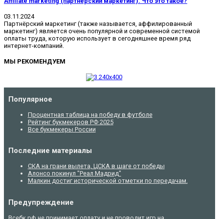
Affiliate marketing (партнёрский маркетинг). Что это такое?
03.11.2024
Партнёрский маркетинг (также называется, аффилированный
маркетинг) является очень популярной и современной системой
оплаты труда, которую использует в сегодняшнее время ряд
интернет-компаний.
МЫ РЕКОМЕНДУЕМ
Популярное
Процентная таблица на победу в футболе
Рейтинг букмекеров РФ 2025
Все букмекеры России
Последние материалы
СКА на грани вылета, ЦСКА в шаге от победы
Алонсо покинул "Реал Мадрид"
Малкин достиг исторической отметки по передачам.
Предупреждение
Всебк.рф не принимает оплату и не проводит игр на