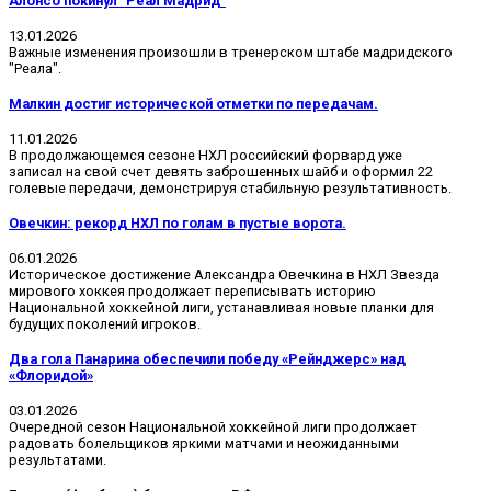
Алонсо покинул "Реал Мадрид"
13.01.2026
Важные изменения произошли в тренерском штабе мадридского
"Реала".
Малкин достиг исторической отметки по передачам.
11.01.2026
В продолжающемся сезоне НХЛ российский форвард уже
записал на свой счет девять заброшенных шайб и оформил 22
голевые передачи, демонстрируя стабильную результативность.
Овечкин: рекорд НХЛ по голам в пустые ворота.
06.01.2026
Историческое достижение Александра Овечкина в НХЛ Звезда
мирового хоккея продолжает переписывать историю
Национальной хоккейной лиги, устанавливая новые планки для
будущих поколений игроков.
Два гола Панарина обеспечили победу «Рейнджерс» над
«Флоридой»
03.01.2026
Очередной сезон Национальной хоккейной лиги продолжает
радовать болельщиков яркими матчами и неожиданными
результатами.