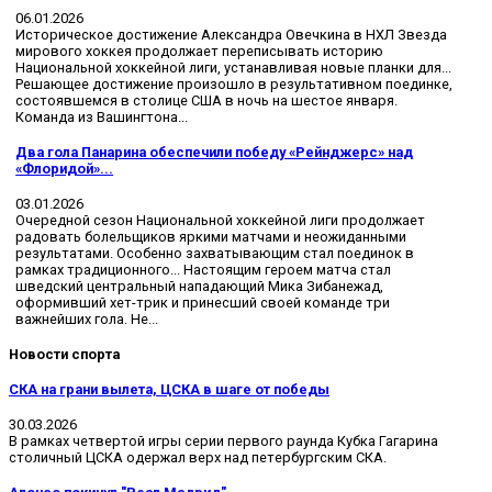
06.01.2026
Историческое достижение Александра Овечкина в НХЛ Звезда
мирового хоккея продолжает переписывать историю
Национальной хоккейной лиги, устанавливая новые планки для...
Решающее достижение произошло в результативном поединке,
состоявшемся в столице США в ночь на шестое января.
Команда из Вашингтона...
Два гола Панарина обеспечили победу «Рейнджерс» над
«Флоридой»...
03.01.2026
Очередной сезон Национальной хоккейной лиги продолжает
радовать болельщиков яркими матчами и неожиданными
результатами. Особенно захватывающим стал поединок в
рамках традиционного... Настоящим героем матча стал
шведский центральный нападающий Мика Зибанежад,
оформивший хет-трик и принесший своей команде три
важнейших гола. Не...
Новости спорта
СКА на грани вылета, ЦСКА в шаге от победы
30.03.2026
В рамках четвертой игры серии первого раунда Кубка Гагарина
столичный ЦСКА одержал верх над петербургским СКА.