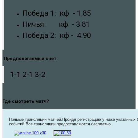
Победа 1: кф - 1.85
Ничья: кф - 3.81
Победа 2: кф - 4.90
Предпологаемый счет:
1-1 2-1 3-2
Где смотреть матч?
Прямые трансляции матчей.Пройдя регистрацию у ниже указанных 
событий.Все трансляции предоставляются бесплатно.