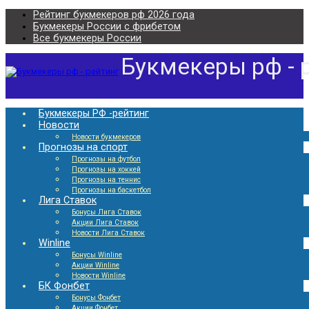
Рейтинг букмекеров рф 2026 года
Букмекеры России с фрибетом
Все букмекеры России
Букмекеры рф - 
Букмекеры РФ -рейтинг
Новости
Новости букмекеров
Прогнозы на спорт
Прогнозы на футбол
Прогнозы на хоккей
Прогнозы на теннис
Прогнозы на баскетбол
Лига Ставок
Бонусы Лига Ставок
Акции Лига Ставок
Новости Лига Ставок
Winline
Бонусы Winline
Акции Winline
Новости Winline
БК Фонбет
Бонусы Фонбет
Акции Фонбет