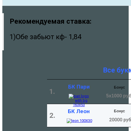
Рекомендуемая ставка:
1)Обе забьют кф- 1,84
Все бук
БК Пари
Бонус
1.
5х1000 ру
БК Леон
Бонус
2.
20000 ру