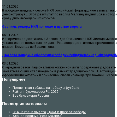
11.01.2026
В продолжающемся сезоне НХЛ российский форвард уже записал на с
демонстрируя... Этот результат позволил Малкину подняться в истори
сразу двух легендарных игроков...
Овечкин: рекорд НХЛ по голам в пустые ворота.
06.01.2026
Историческое достижение Александра Овечкина в НХЛ Звезда мирово
устанавливая новые планки для... Решающее достижение произошло в
января. Команда из Вашингтона...
Два гола Панарина обеспечили победу «Рейнджерс» над «Флоридой»
03.01.2026
Очередной сезон Национальной хоккейной лиги продолжает радовать
захватывающим стал поединок в рамках традиционного... Настоящим
оформивший хет-трик и принесший своей команде три важнейших гола.
Популярное
Процентная таблица на победу в футболе
Рейтинг букмекеров РФ 2025
Все букмекеры России
Последние материалы
СКА на грани вылета, ЦСКА в шаге от победы
Алонсо покинул "Реал Мадрид"