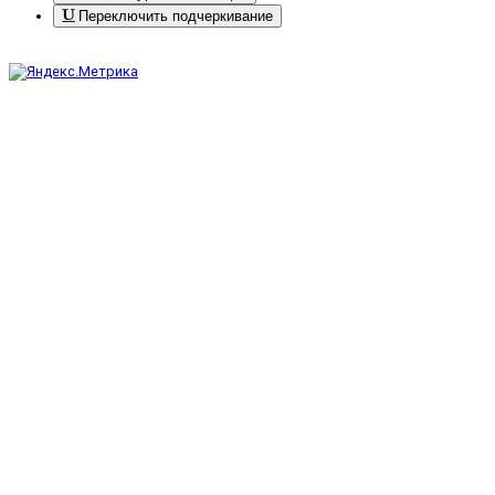
Переключить подчеркивание