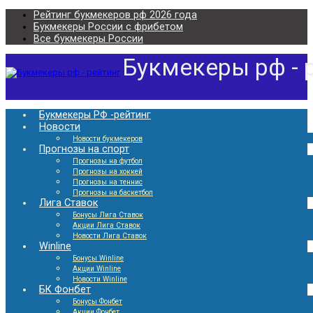
Рейтинг букмекеров рф 2026 года
Букмекеры России с фрибетом
Все букмекеры России
Букмекеры рф - 
Букмекеры РФ -рейтинг
Новости
Новости букмекеров
Прогнозы на спорт
Прогнозы на футбол
Прогнозы на хоккей
Прогнозы на теннис
Прогнозы на баскетбол
Лига Ставок
Бонусы Лига Ставок
Акции Лига Ставок
Новости Лига Ставок
Winline
Бонусы Winline
Акции Winline
Новости Winline
БК Фонбет
Бонусы Фонбет
Акции Фонбет