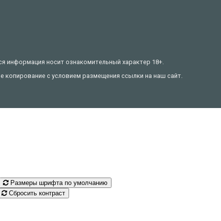
Вся информация носит ознакомительный характер 18+.
 копирование с условием размещения ссылки на наш сайт.
Размеры шрифта по умолчанию
Сбросить контраст