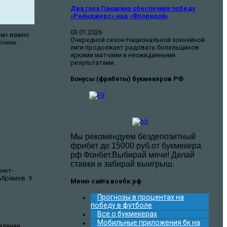
Два гола Панарина обеспечили победу
«Рейнджерс» над «Флоридой»
03.01.2026
им» важно
Очередной сезон Национальной хоккейной
очень
лиги продолжает радовать болельщиков
яркими матчами и неожиданными
результатами.
Бонусы (фрибеты) букмекеров РФ
Мы рекомендуем бездепозитный
фрибет до 15000 руб.от букмекера
рф Фонбет.Выбирай мячи! Делай
ставки и забирай выигрыш.
анкт-
Абрамов. У
Меню сайта всебк.рф
Прогнозы в процентах на
победу в футболе
Все о букмекерах
Мобильные приложения бк на
явлении