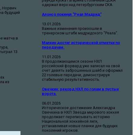
раунда Кубка Гагарина столичный ЦСКА
одержал верх над петербургским СКА.
, Норвич
 на будущий
Алонсо покинул "Реал Мадрид"
13.01.2026
Важные изменения произошли в
тренерском штабе мадридского "Реала".
ре матча в
Малкин достиг исторической отметки по
тура,
передачам.
тыграл 13
11.01.2026
В продолжающемся сезоне НХЛ
российский форвард уже записал на свой
счет девять заброшенных шайб и оформил
22 голевые передачи, демонстрируя
рёх
стабильную результативность.
ла из
Овечкин: рекорд НХЛ по голам в пустые
ворота.
06.01.2026
Историческое достижение Александра
Овечкина в НХЛ Звезда мирового хоккея
продолжает переписывать историю
Национальной хоккейной лиги,
устанавливая новые планки для будущих
поколений игроков.