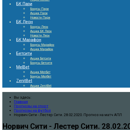
БК Пари
Бонусы Пари
Акции Пари
Новости Пари
БК Леон
Бонусы Леон
Акции БК Леон
Новости Леон
БК Марафон
Бонусы Марафон
Акции Марафон
Бетсити
Акции Бетсити
Бонусы Бетсити
MelBet
Акции МелБет
Бонусы Мелбет
ZenitBet
Акции ZenitBet
Вы здесь:
Главная
Прогнозы на спорт
Прогнозы на футбол
Норвич Сити - Лестер Сити. 28.02.2020. Прогноз на матч АПЛ
Норвич Сити - Лестер Сити. 28.02.