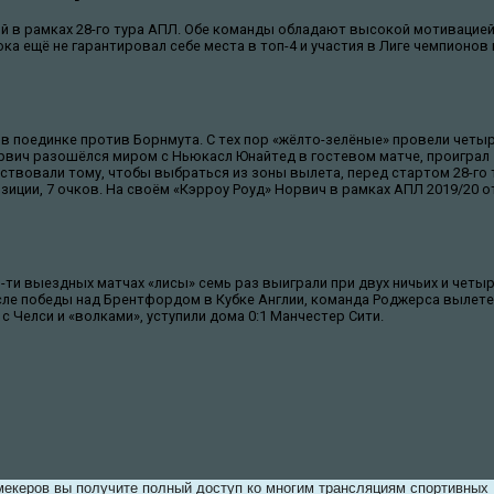
ой в рамках 28-го тура АПЛ. Обе команды обладают высокой мотивацией
ка ещё не гарантировал себе места в топ-4 и участия в Лиге чемпионов
 в поединке против Борнмута. С тех пор «жёлто-зелёные» провели четы
орвич разошёлся миром с Ньюкасл Юнайтед в гостевом матче, проиграл
ствовали тому, чтобы выбраться из зоны вылета, перед стартом 28-го 
озиции, 7 очков. На своём «Кэрроу Роуд» Норвич в рамках АПЛ 2019/20 о
13-ти выездных матчах «лисы» семь раз выиграли при двух ничьих и четы
осле победы над Брентфордом в Кубке Англии, команда Роджерса вылете
с Челси и «волками», уступили дома 0:1 Манчестер Сити.
мекеров вы получите полный доступ ко многим трансляциям спортивных