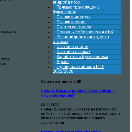
андройд и ios.
Прямые трансляции у
букмекеров
Ставки и их виды
Ставки и спорт
Стратегии ставок
опередить
Основные обозначения в БК
Разновидность исходов в
ставках
Статьи о спорте
Статьи о ставках
Заработок с букмекерами
лиги,
Архив
стое
Турнирная таблица РПЛ
2025/2026
Статьи о ставках в БК
Почему букмекерские онлайн-конторы
столь популярны?
,
04.11.2024
Прием финансовых ставок на какие-либо
события считается одним выгодных видов
бизнеса на протяжении последнего
десятилетия.
Вариация на тему букмекерских