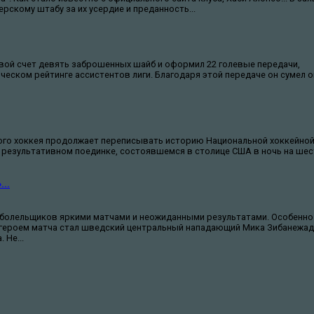
рскому штабу за их усердие и преданность...
вой счет девять заброшенных шайб и оформил 22 голевые передачи,
ческом рейтинге ассистентов лиги. Благодаря этой передаче он сумел 
го хоккея продолжает переписывать историю Национальной хоккейной 
 результативном поединке, состоявшемся в столице США в ночь на ше
...
 болельщиков яркими матчами и неожиданными результатами. Особенно
 героем матча стал шведский центральный нападающий Мика Зибанежад
 Не...