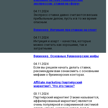
экспрессов: ставки на «фору»
04.11.2024
Экспресс-ставки давно считаются весьма
прибыльным делом, пусть и в то же время
опасным.
Букмекер. Интуиция при ставках на спорт
04.11.2024
Интуиция и азарт – качества, которые
можно считать как хорошими, так и
затратными.
Букмекер. Основные букмекерские мифы
04.11.2024
Если вы решили начать делать ставки,
рекомендуем вам ознакомить с основными
мифами о букмекерских конторах.
Affiliate marketing (партнёрский
маркетинг). Что это такое?
03.11.2024
Партнёрский маркетинг (также называется,
аффилированный маркетинг) является
очень популярной и современной системой