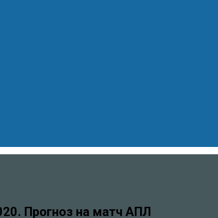
2020. Прогноз на матч АПЛ