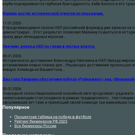
клуба подчеркивается глубокая благодарность Хаби Алонсо и его трене
Малкин достиг исторической отметки по передачам.
11.01.2026
В продолжающемся сезоне НХЛ российский форвард уже записал на с
демонстрируя... Этот результат позволил Малкину подняться в истори
сразу двух легендарных игроков...
Овечкин: рекорд НХЛ по голам в пустые ворота.
06.01.2026
Историческое достижение Александра Овечкина в НХЛ Звезда мирово
устанавливая новые планки для... Решающее достижение произошло в
января. Команда из Вашингтона...
Два гола Панарина обеспечили победу «Рейнджерс» над «Флоридой»
03.01.2026
Очередной сезон Национальной хоккейной лиги продолжает радовать
захватывающим стал поединок в рамках традиционного... Настоящим
оформивший хет-трик и принесший своей команде три важнейших гола.
Популярное
Процентная таблица на победу в футболе
Рейтинг букмекеров РФ 2025
Все букмекеры России