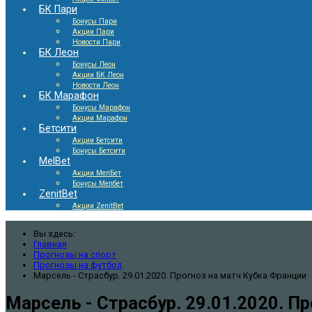
БК Пари
Бонусы Пари
Акции Пари
Новости Пари
БК Леон
Бонусы Леон
Акции БК Леон
Новости Леон
БК Марафон
Бонусы Марафон
Акции Марафон
Бетсити
Акции Бетсити
Бонусы Бетсити
MelBet
Акции МелБет
Бонусы Мелбет
ZenitBet
Акции ZenitBet
Вы здесь:
Главная
Прогнозы на спорт
Прогнозы на футбол
Марсель - Страсбур. 29.01.2020. Прогноз на матч Кубка Франции
Марсель - Страсбур. 29.01.2020. П