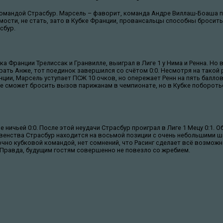
 командой Страсбур. Марсель – фаворит, команда Андре Виллаш-Боаша 
мости, не стать, зато в Кубке Франции, провансальцы способны бросить
сбур.
а Франции Трелиссак и Гранвилле, выиграл в Лиге 1 у Нима и Ренна. Но
ать Анже, тот поединок завершился со счётом 0:0. Несмотря на такой 
ии, Марсель уступает ПСЖ 10 очков, но опережает Ренн на пять баллов
 сможет бросить вызов парижанам в чемпионате, но в Кубке поборотьс
е ничьей 0:0. После этой неудачи Страсбур проиграл в Лиге 1 Мецу 0:1. О
ервенства Страсбур находится на восьмой позиции с очень небольшими ш
очно кубковой командой, нет сомнений, что Расинг сделает всё возможн
 Правда, будущим гостям совершенно не повезло со жребием.