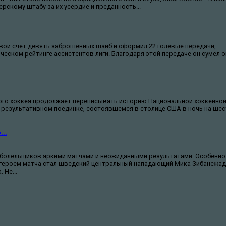
рскому штабу за их усердие и преданность...
вой счет девять заброшенных шайб и оформил 22 голевые передачи,
ческом рейтинге ассистентов лиги. Благодаря этой передаче он сумел 
го хоккея продолжает переписывать историю Национальной хоккейной 
 результативном поединке, состоявшемся в столице США в ночь на ше
...
 болельщиков яркими матчами и неожиданными результатами. Особенно
 героем матча стал шведский центральный нападающий Мика Зибанежад
 Не...