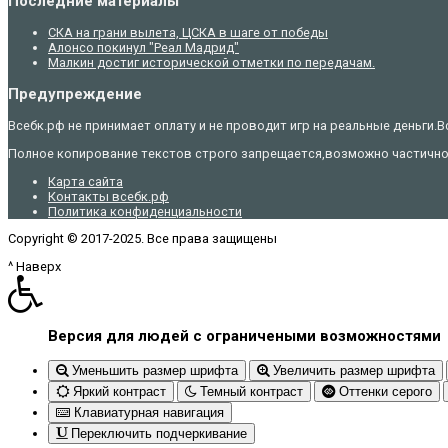
Последние материалы
СКА на грани вылета, ЦСКА в шаге от победы
Алонсо покинул "Реал Мадрид"
Малкин достиг исторической отметки по передачам.
Предупреждение
Всебк.рф не принимает оплату и не проводит игр на реальные деньги.
Полное копирование текстов строго запрещается,возможно частичное
Карта сайта
Контакты всебк.рф
Политика конфиденциальности
Copyright © 2017-2025. Все права защищены
^ Наверх
Версия для людей с ограничеными возможностями
Уменьшить размер шрифта
Увеличить размер шрифта
Яркий контраст
Темный контраст
Оттенки серого
Клавиатурная навигация
Переключить подчеркивание