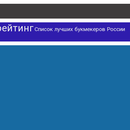
рейтинг
Список лучших букмекеров России