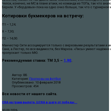
Челси, конечно, не МС в плане атаки, но команда из ТОПа, так что анал
Бёрнли. У «бордовых» пока на одно очко больше, так что с турнирной 
Котировки букмекеров на встречу:
П1 – 1,24;
Х – 7,30;
П2 – 14,00.
Манчестер Сити ассоциируется только с верховыми результатами и ме
Сане, а Лестер, по все видимости, без Мареза. «Лисы» умеют надёжно
пропускает только МЮ.
Рекомендуемая ставка: ТМ 3,5 –
1,90
.
Автор:
ВБ
Категория:
Прогнозы на футбол
Опубликовано: 10 февраля 2018
Просмотров: 454
Все новости от нашего сайта.
СКА на грани вылета, ЦСКА в шаге от победы...
30.03.2026