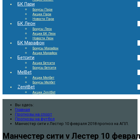
БК Пари
Бонусы Пари
Акции Пари
Новости Пари
БК Леон
Бонусы Леон
Акции БК Леон
Новости Леон
БК Марафон
Бонусы Марафон
Акции Марафон
Бетсити
Акции Бетсити
Бонусы Бетсити
MelBet
Акции МелБет
Бонусы Мелбет
ZenitBet
Акции ZenitBet
Вы здесь:
Главная
Прогнозы на спорт
Прогнозы на футбол
Манчестер сити v Лестер 10 февраля 2018 прогноз на АПЛ.
Манчестер сити v Лестер 10 феврал