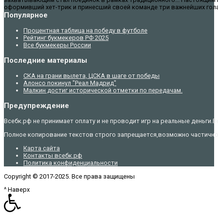
оформивший хет-трик и принесший своей команде три важнейших гола.
Популярное
Процентная таблица на победу в футболе
Рейтинг букмекеров РФ 2025
Все букмекеры России
Последние материалы
СКА на грани вылета, ЦСКА в шаге от победы
Алонсо покинул "Реал Мадрид"
Малкин достиг исторической отметки по передачам.
Предупреждение
Всебк.рф не принимает оплату и не проводит игр на реальные деньги.
Полное копирование текстов строго запрещается,возможно частичное
Карта сайта
Контакты всебк.рф
Политика конфиденциальности
Copyright © 2017-2025. Все права защищены
^ Наверх