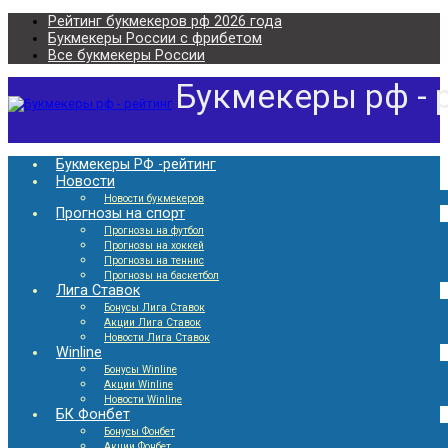
Рейтинг букмекеров рф 2026 года
Букмекеры России с фрибетом
Все букмекеры России
Букмекеры рф - 
Букмекеры РФ -рейтинг
Новости
Новости букмекеров
Прогнозы на спорт
Прогнозы на футбол
Прогнозы на хоккей
Прогнозы на теннис
Прогнозы на баскетбол
Лига Ставок
Бонусы Лига Ставок
Акции Лига Ставок
Новости Лига Ставок
Winline
Бонусы Winline
Акции Winline
Новости Winline
БК Фонбет
Бонусы Фонбет
Акции Фонбет