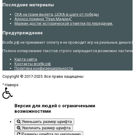
Последние материалы
СКА на грани вылета, ЦСКА в шаге от победы
Алонсо покинул "Реал Мадрид"
Малкин достиг исторической отметки по передачам.
Предупреждение
Всебк.рф не принимает оплату и не проводит игр на реальные деньги.
Полное копирование текстов строго запрещается,возможно частичное
Карта сайта
Контакты всебк.рф
Политика конфиденциальности
Copyright © 2017-2025. Все права защищены
^ Наверх
Версия для людей с ограничеными
возможностями
Уменьшить размер шрифта
Увеличить размер шрифта
Размеры шрифта по умолчанию