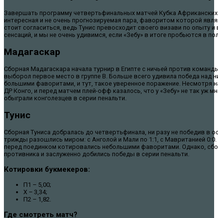
Завершать программу четвертьфинальных матчей Кубка Африканских 
интересная и не очень прогнозируемая пара, фаворитом которой являю
стоит согласиться, ведь Тунис превосходит своего визави по опыту 
сенсаций, и мы не очень удивимся, если «Зебу» в итоге пробьются в п
Мадагаскар
Сборная Мадагаскара начала турнир в Египте с ничьей против команды Г
выборол первое место в группе В. Больше всего удивила победа над 
большими фаворитами, и тут, такое уверенное поражение. Несмотря н
ДР Конго, и перед матчем плей-офф казалось, что у «Зебу» не так уж 
обыграли конголезцев в серии пенальти.
Тунис
Сборная Туниса добралась до четвертьфинала, ни разу не победив в о
трижды разошлись миром: с Анголой и Мали по 1:1, с Мавританией 0:0
перед поединком котировались небольшими фаворитами. Однако, сбор
противника и заслуженно добились победы в серии пенальти.
Котировки букмекеров:
П1 – 5,00;
Х – 3,34;
П2 – 1,82.
Где смотреть матч?