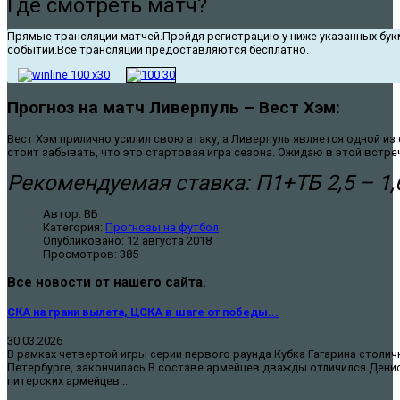
Где смотреть матч?
Прямые трансляции матчей.Пройдя регистрацию у ниже указанных бук
событий.Все трансляции предоставляются бесплатно.
Прогноз на матч Ливерпуль – Вест Хэм:
Вест Хэм прилично усилил свою атаку, а Ливерпуль является одной из
стоит забывать, что это стартовая игра сезона. Ожидаю в этой встре
Рекомендуемая ставка: П1+ТБ 2,5 – 1,
Автор:
ВБ
Категория:
Прогнозы на футбол
Опубликовано: 12 августа 2018
Просмотров: 385
Все новости от нашего сайта.
СКА на грани вылета, ЦСКА в шаге от победы...
30.03.2026
В рамках четвертой игры серии первого раунда Кубка Гагарина столи
Петербурге, закончилась В составе армейцев дважды отличился Денис
питерских армейцев...