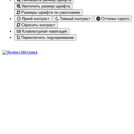
Увеличить размер шрифта
Размеры шрифта по умолчанию
Яркий контраст
Темный контраст
Оттенки серого
Сбросить контраст
Клавиатурная навигация
Переключить подчеркивание