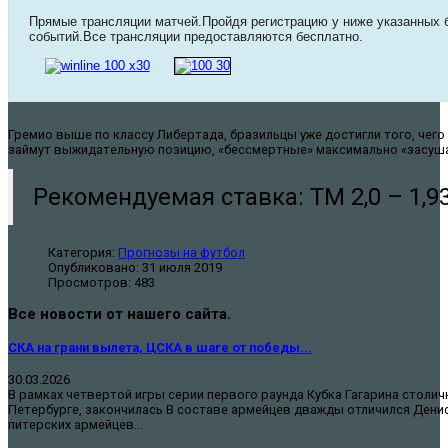
Прямые трансляции матчей.Пройдя регистрацию у ниже указанных 
событий.Все трансляции предоставляются бесплатно.
Гремио выше по классу Либертада, бразильцы уже достигли того, чего
займут выжидательную позицию, «бессмертные» максимально «засушат»
Рекомендуемая ставка: ТМ 2,0 – 1,9
Категория:
Прогнозы на футбол
Опубликовано: 31 июля 2019
Просмотров: 483
Все новости от нашего сайта.
СКА на грани вылета, ЦСКА в шаге от победы...
30.03.2026
В рамках четвертой игры серии первого раунда Кубка Гагарина столи
Петербурге, закончилась В составе армейцев дважды отличился Денис
питерских армейцев...