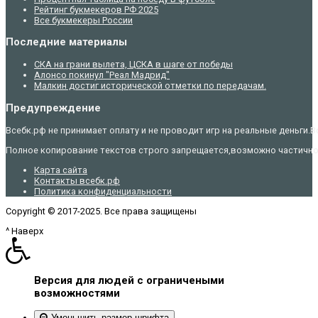
Рейтинг букмекеров РФ 2025
Все букмекеры России
Последние материалы
СКА на грани вылета, ЦСКА в шаге от победы
Алонсо покинул "Реал Мадрид"
Малкин достиг исторической отметки по передачам.
Предупреждение
Всебк.рф не принимает оплату и не проводит игр на реальные деньги.
Полное копирование текстов строго запрещается,возможно частичное
Карта сайта
Контакты всебк.рф
Политика конфиденциальности
Copyright © 2017-2025. Все права защищены
^ Наверх
Версия для людей с ограничеными
возможностями
Уменьшить размер шрифта