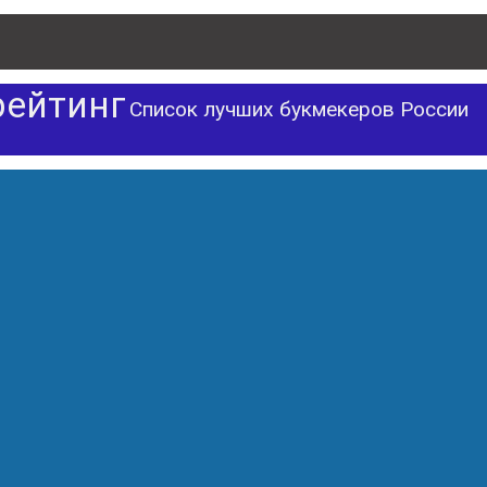
рейтинг
Список лучших букмекеров России