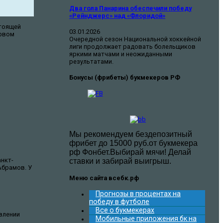
Два гола Панарина обеспечили победу
«Рейнджерс» над «Флоридой»
стоящей
03.01.2026
ервом
Очередной сезон Национальной хоккейной
лиги продолжает радовать болельщиков
яркими матчами и неожиданными
результатами.
Бонусы (фрибеты) букмекеров РФ
Мы рекомендуем бездепозитный
фрибет до 15000 руб.от букмекера
рф Фонбет.Выбирай мячи! Делай
анкт-
ставки и забирай выигрыш.
Абрамов. У
Меню сайта всебк.рф
Прогнозы в процентах на
победу в футболе
Все о букмекерах
явлении
Мобильные приложения бк на