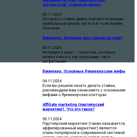
экспрессов: ставки на «фору»
04.11.2024
Экспресс-ставки давно считаются весьма
прибыльным делом, пусть и в то же время
опасным.
Букмекер. Интуиция при ставках на спорт
04.11.2024
Интуиция и азарт – качества, которые
можно считать как хорошими, так и
затратными.
Букмекер. Основные букмекерские мифы
04.11.2024
Если вы решили начать делать ставки,
рекомендуем вам ознакомить с основными
мифами о букмекерских конторах.
Affiliate marketing (партнёрский
маркетинг). Что это такое?
03.11.2024
Партнёрский маркетинг (также называется,
аффилированный маркетинг) является
очень популярной и современной системой