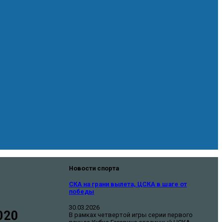
Новости спорта
СКА на грани вылета, ЦСКА в шаге от
победы
30.03.2026
020
В рамках четвертой игры серии первого