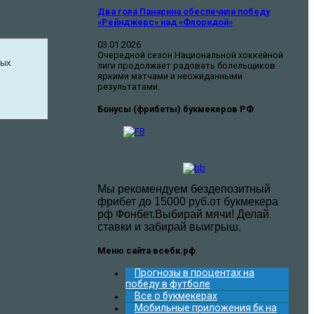
Два гола Панарина обеспечили победу
«Рейнджерс» над «Флоридой»
03.01.2026
Очередной сезон Национальной хоккейной
ных
лиги продолжает радовать болельщиков
яркими матчами и неожиданными
результатами.
Бонусы (фрибеты) букмекеров РФ
Мы рекомендуем бездепозитный
фрибет до 15000 руб.от букмекера
рф Фонбет.Выбирай мячи! Делай
ставки и забирай выигрыш.
Меню сайта всебк.рф
Прогнозы в процентах на
победу в футболе
Все о букмекерах
Мобильные приложения бк на