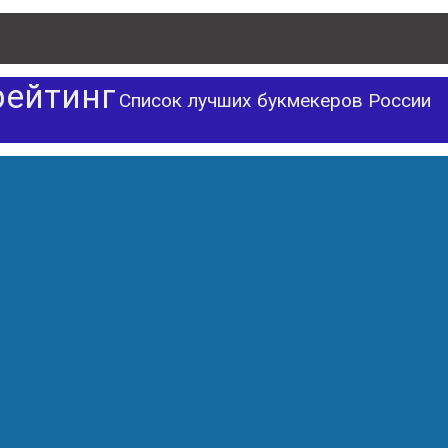
рейтинг
Список лучших букмекеров России