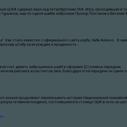
чный ЦСКА одержал верх над петербургским СКА. Игра, проходившая в С
 Гурьянов, еще по одной шайбе забросили Прохор Полтапов и Виталий 
 Как стало известно с официального сайта клуба, Хаби Алонсо... В за
рскому штабу за их усердие и преданность...
вой счет девять заброшенных шайб и оформил 22 голевые передачи,
ческом рейтинге ассистентов лиги. Благодаря этой передаче он сумел 
го хоккея продолжает переписывать историю Национальной хоккейной 
 результативном поединке, состоявшемся в столице США в ночь на ше
...