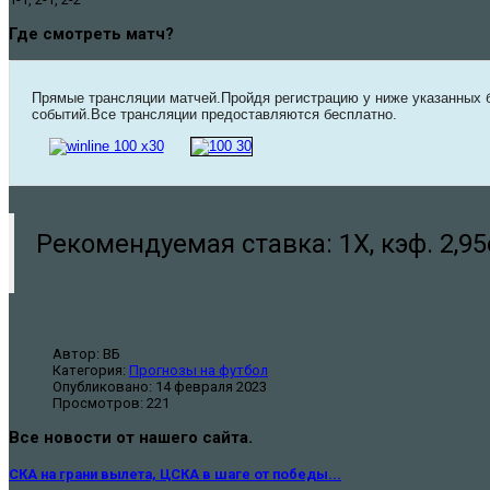
Где смотреть матч?
Прямые трансляции матчей.Пройдя регистрацию у ниже указанных 
событий.Все трансляции предоставляются бесплатно.
Рекомендуемая ставка: 1Х, кэф. 2,95
Автор:
ВБ
Категория:
Прогнозы на футбол
Опубликовано: 14 февраля 2023
Просмотров: 221
Все новости от нашего сайта.
СКА на грани вылета, ЦСКА в шаге от победы...