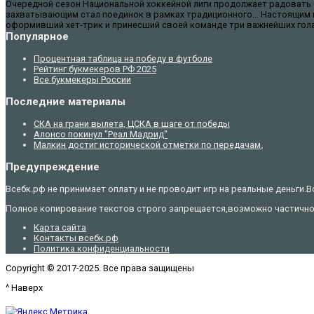
Очередной сезон Национальной хоккейной лиги продолжает радовать
захватывающим стал поединок в рамках традиционного... Настоящим
оформивший хет-трик и принесший своей команде три важнейших гола.
Популярное
Процентная таблица на победу в футболе
Рейтинг букмекеров РФ 2025
Все букмекеры России
Последние материалы
СКА на грани вылета, ЦСКА в шаге от победы
Алонсо покинул "Реал Мадрид"
Малкин достиг исторической отметки по передачам.
Предупреждение
Всебк.рф не принимает оплату и не проводит игр на реальные деньги.
Полное копирование текстов строго запрещается,возможно частичное
Карта сайта
Контакты всебк.рф
Политика конфиденциальности
Copyright © 2017-2025. Все права защищены
^ Наверх