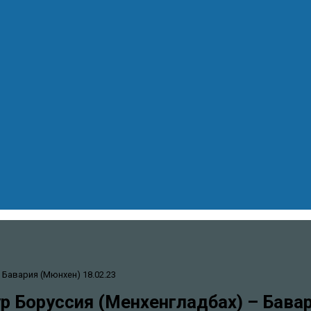
 Бавария (Мюнхен) 18.02.23
р Боруссия (Менхенгладбах) – Бава