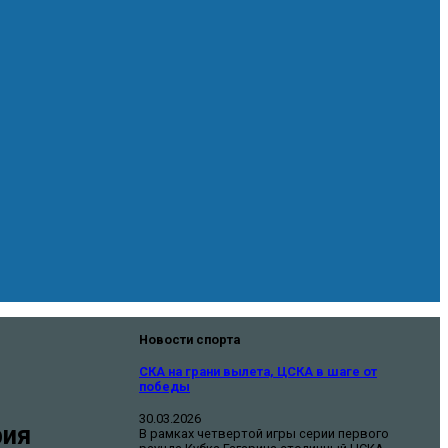
Новости спорта
СКА на грани вылета, ЦСКА в шаге от
победы
30.03.2026
рия
В рамках четвертой игры серии первого