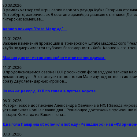
30.03.2026
В рамках четвертой игры серии первого раунда Кубка Гагарина столи
Петербурге, закончилась В составе армейцев дважды отличился Денис
питерских армейцев...
Алонсо покинул "Реал Мадрид"...
13.01.2026
Важные изменения произошли в тренерском штабе мадридского "Реала".
клуба подчеркивается глубокая благодарность Хаби Алонсо и его трене
Малкин достиг исторической отметки по передачам.
11.01.2026
В продолжающемся сезоне НХЛ российский форвард уже записал на с
демонстрируя... Этот результат позволил Малкину подняться в истори
сразу двух легендарных игроков...
Овечкин: рекорд НХЛ по голам в пустые ворота.
06.01.2026
Историческое достижение Александра Овечкина в НХЛ Звезда мирово
устанавливая новые планки для... Решающее достижение произошло в
января. Команда из Вашингтона...
Два гола Панарина обеспечили победу «Рейнджерс» над «Флоридой»
03.01.2026