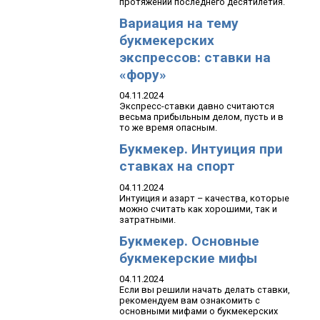
протяжении последнего десятилетия.
Вариация на тему
букмекерских
экспрессов: ставки на
«фору»
04.11.2024
Экспресс-ставки давно считаются
весьма прибыльным делом, пусть и в
то же время опасным.
Букмекер. Интуиция при
ставках на спорт
04.11.2024
Интуиция и азарт – качества, которые
можно считать как хорошими, так и
затратными.
Букмекер. Основные
букмекерские мифы
04.11.2024
Если вы решили начать делать ставки,
рекомендуем вам ознакомить с
основными мифами о букмекерских