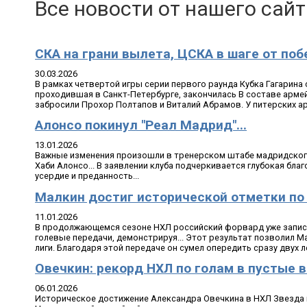
Все новости от нашего сайт
СКА на грани вылета, ЦСКА в шаге от побе
30.03.2026
В рамках четвертой игры серии первого раунда Кубка Гагарина
проходившая в Санкт-Петербурге, закончилась В составе арме
забросили Прохор Полтапов и Виталий Абрамов. У питерских ар
Алонсо покинул "Реал Мадрид"...
13.01.2026
Важные изменения произошли в тренерском штабе мадридского "
Хаби Алонсо... В заявлении клуба подчеркивается глубокая бла
усердие и преданность...
Малкин достиг исторической отметки по
11.01.2026
В продолжающемся сезоне НХЛ российский форвард уже записа
голевые передачи, демонстрируя... Этот результат позволил М
лиги. Благодаря этой передаче он сумел опередить сразу двух л
Овечкин: рекорд НХЛ по голам в пустые в
06.01.2026
Историческое достижение Александра Овечкина в НХЛ Звезда