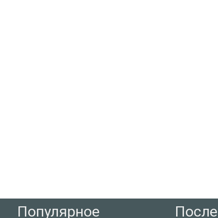
Популярное
После