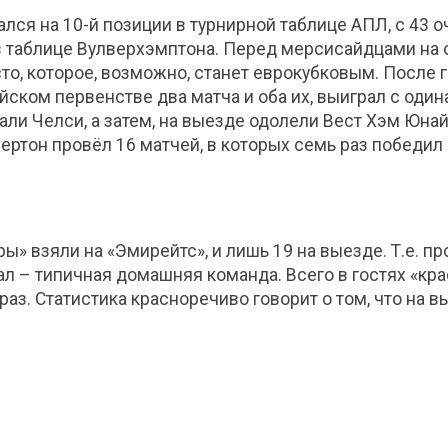
лся на 10-й позиции в турнирной таблице АПЛ, с 43 о
в таблице Вулверхэмптона. Перед мерсисайдцами на 
сто, которое, возможно, станет еврокубковым. После 
йском первенстве два матча и оба их, выиграл с оди
рали Челси, а затем, на выезде одолели Вест Хэм Юнай
ертон провёл 16 матчей, в которых семь раз победил 
ы» взяли на «Эмирейтс», и лишь 19 на выезде. Т.е. п
нал – типичная домашняя команда. Всего в гостях «кр
раз. Статистика красноречиво говорит о том, что на 