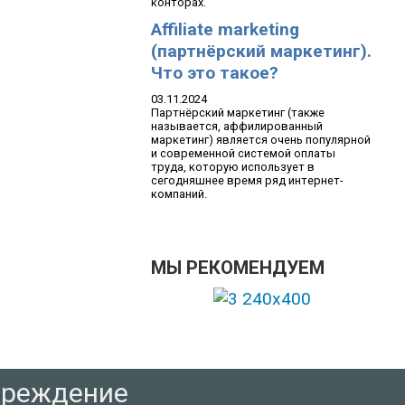
конторах.
Affiliate marketing
(партнёрский маркетинг).
Что это такое?
03.11.2024
Партнёрский маркетинг (также
называется, аффилированный
маркетинг) является очень популярной
и современной системой оплаты
труда, которую использует в
сегодняшнее время ряд интернет-
компаний.
МЫ РЕКОМЕНДУЕМ
преждение