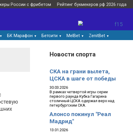
керы России с фрибетом
Рейтинг букмекеров рф 2026 года
БК Марафон
Бетсити
MelBet
ZenitBet
Новости спорта
СКА на грани вылета,
ЦСКА в шаге от победы
30.03.2026
В рамках четвертой игры серии
с
первого раунда Кубка Гагарина
столичный ЦСКА одержал верх над
остевую
петербургским СКА.
ашних
Алонсо покинул "Реал
Мадрид"
13.01.2026