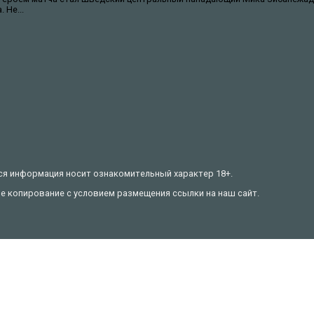
 Не...
Вся информация носит ознакомительный характер 18+.
 копирование с условием размещения ссылки на наш сайт.