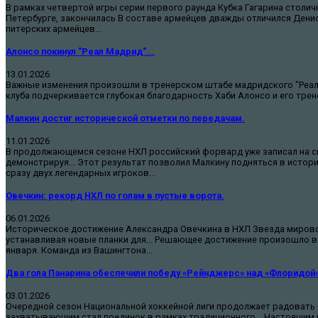
В рамках четвертой игры серии первого раунда Кубка Гагарина столи
Петербурге, закончилась В составе армейцев дважды отличился Денис
питерских армейцев...
Алонсо покинул "Реал Мадрид"...
13.01.2026
Важные изменения произошли в тренерском штабе мадридского "Реала".
клуба подчеркивается глубокая благодарность Хаби Алонсо и его трене
Малкин достиг исторической отметки по передачам.
11.01.2026
В продолжающемся сезоне НХЛ российский форвард уже записал на с
демонстрируя... Этот результат позволил Малкину подняться в истори
сразу двух легендарных игроков...
Овечкин: рекорд НХЛ по голам в пустые ворота.
06.01.2026
Историческое достижение Александра Овечкина в НХЛ Звезда мирово
устанавливая новые планки для... Решающее достижение произошло в
января. Команда из Вашингтона...
Два гола Панарина обеспечили победу «Рейнджерс» над «Флоридой»
03.01.2026
Очередной сезон Национальной хоккейной лиги продолжает радовать
захватывающим стал поединок в рамках традиционного... Настоящим