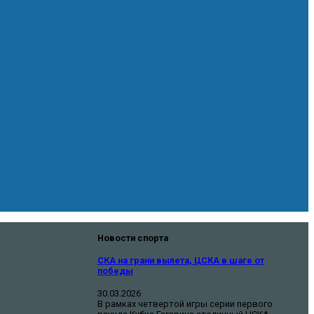
Новости спорта
СКА на грани вылета, ЦСКА в шаге от
победы
30.03.2026
В рамках четвертой игры серии первого