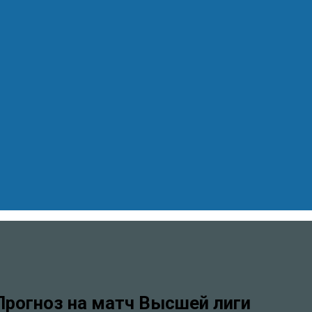
 Прогноз на матч Высшей лиги