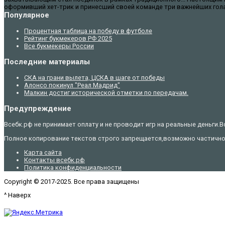
оформивший хет-трик и принесший своей команде три важнейших гола.
Популярное
Процентная таблица на победу в футболе
Рейтинг букмекеров РФ 2025
Все букмекеры России
Последние материалы
СКА на грани вылета, ЦСКА в шаге от победы
Алонсо покинул "Реал Мадрид"
Малкин достиг исторической отметки по передачам.
Предупреждение
Всебк.рф не принимает оплату и не проводит игр на реальные деньги.
Полное копирование текстов строго запрещается,возможно частичное
Карта сайта
Контакты всебк.рф
Политика конфиденциальности
Copyright © 2017-2025. Все права защищены
^ Наверх