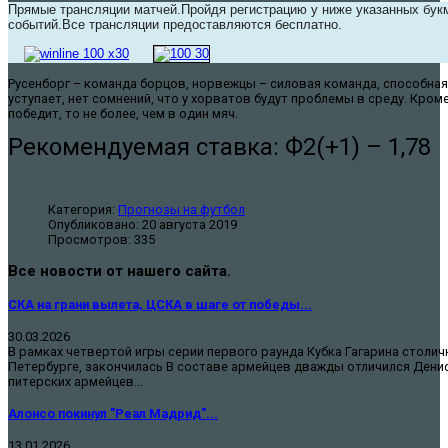
Прямые трансляции матчей.Пройдя регистрацию у ниже указанных бук
событий.Все трансляции предоставляются бесплатно.
Русенборг – команда борцов, норвежцы – силовая команда, способна
уступает, нет сомнений, что у хорватов будут проблемы в среду. Кром
победит, то не более, чем в один мяч.
Рекомендуемая ставка: Ф2(+1) – 1,78
Категория:
Прогнозы на футбол
Опубликовано: 20 августа 2019
Просмотров: 335
Все новости от нашего сайта.
СКА на грани вылета, ЦСКА в шаге от победы...
30.03.2026
В рамках четвертой игры серии первого раунда Кубка Гагарина столи
Петербурге, закончилась В составе армейцев дважды отличился Денис
питерских армейцев...
Алонсо покинул "Реал Мадрид"...
13.01.2026