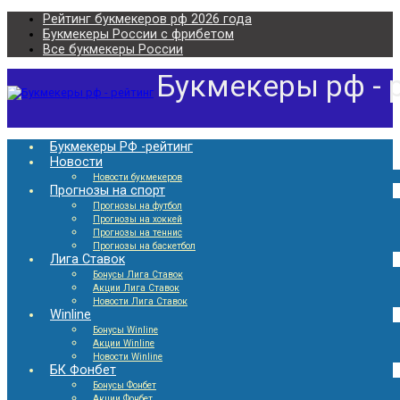
Рейтинг букмекеров рф 2026 года
Букмекеры России с фрибетом
Все букмекеры России
Букмекеры рф - 
Букмекеры РФ -рейтинг
Новости
Новости букмекеров
Прогнозы на спорт
Прогнозы на футбол
Прогнозы на хоккей
Прогнозы на теннис
Прогнозы на баскетбол
Лига Ставок
Бонусы Лига Ставок
Акции Лига Ставок
Новости Лига Ставок
Winline
Бонусы Winline
Акции Winline
Новости Winline
БК Фонбет
Бонусы Фонбет
Акции Фонбет