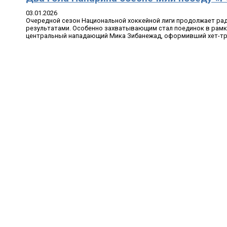
03.01.2026
Очередной сезон Национальной хоккейной лиги продолжает р
результатами. Особенно захватывающим стал поединок в рамка
центральный нападающий Мика Зибанежад, оформивший хет-трик