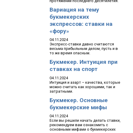
протяжении последнего десятилетия.
Вариация на тему
букмекерских
экспрессов: ставки на
«фору»
04.11.2024
Экспресс-ставки давно считаются
весьма прибыльным делом, пусть и в
то же время опасным.
Букмекер. Интуиция при
ставках на спорт
04.11.2024
Интуиция и азарт – качества, которые
можно считать как хорошими, так и
затратными.
Букмекер. Основные
букмекерские мифы
04.11.2024
Если вы решили начать делать ставки,
рекомендуем вам ознакомить с
основными мифами о букмекерских