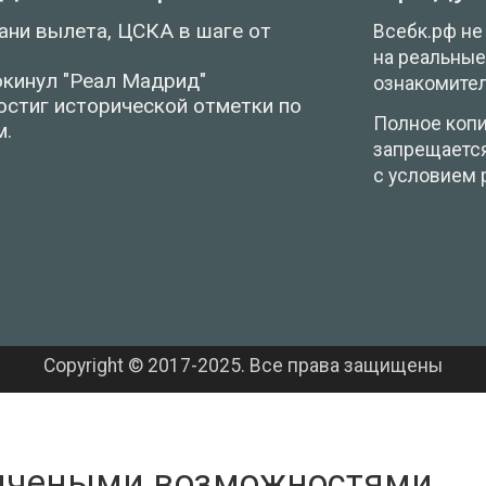
ани вылета, ЦСКА в шаге от
Всебк.рф не
на реальные
окинул "Реал Мадрид"
ознакомител
стиг исторической отметки по
Полное копи
м.
запрещаетс
с условием 
Copyright © 2017-2025. Все права защищены
ничеными возможностями