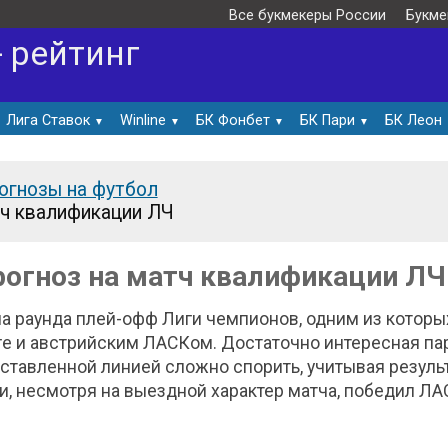
Все букмекеры России
Букме
 рейтинг
Лига Ставок
Winline
БК Фонбет
БК Пари
БК Леон
огнозы на футбол
тч квалификации ЛЧ
Прогноз на матч квалификации ЛЧ
тча раунда плей-офф Лиги чемпионов, одним из которы
 и австрийским ЛАСКом. Достаточно интересная пар
ставленной линией сложно спорить, учитывая резуль
, несмотря на выездной характер матча, победил ЛАС