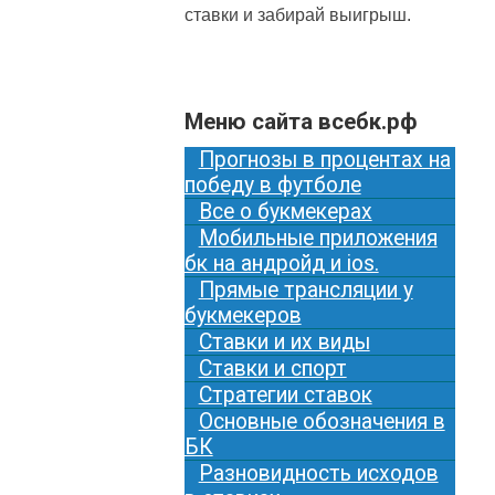
ставки и забирай выигрыш.
Меню сайта всебк.рф
Прогнозы в процентах на
победу в футболе
Все о букмекерах
Мобильные приложения
бк на андройд и ios.
Прямые трансляции у
букмекеров
Ставки и их виды
Ставки и спорт
Стратегии ставок
Основные обозначения в
БК
Разновидность исходов