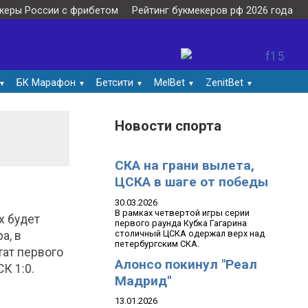
керы России с фрибетом
Рейтинг букмекеров рф 2026 года
БК Марафон
Бетсити
MelBet
ZenitBet
Новости спорта
СКА на грани вылета,
ЦСКА в шаге от победы
30.03.2026
В рамках четвертой игры серии
х будет
первого раунда Кубка Гагарина
столичный ЦСКА одержал верх над
а, в
петербургским СКА.
тат первого
Алонсо покинул "Реал
К 1:0.
Мадрид"
13.01.2026