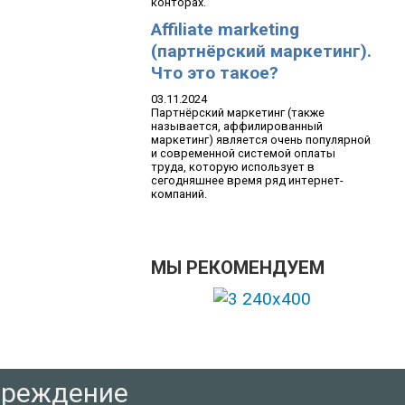
конторах.
Affiliate marketing
(партнёрский маркетинг).
Что это такое?
03.11.2024
Партнёрский маркетинг (также
называется, аффилированный
маркетинг) является очень популярной
и современной системой оплаты
труда, которую использует в
сегодняшнее время ряд интернет-
компаний.
МЫ РЕКОМЕНДУЕМ
преждение