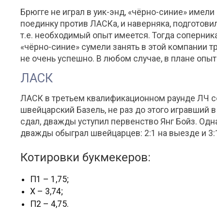
Брюгге не играл в уик-энд, «чёрно-синие» име
поединку против ЛАСКа, и наверняка, подготови
т.е. необходимый опыт имеется. Тогда соперник
«чёрно-синие» сумели занять в этой компании тр
не очень успешно. В любом случае, в плане опы
ЛАСК
ЛАСК в третьем квалификационном раунде ЛЧ 
швейцарский Базель, не раз до этого игравший 
сдал, дважды уступил первенство Янг Бойз. Одн
дважды обыграл швейцарцев: 2:1 на выезде и 3:1
Котировки букмекеров:
П1 – 1,75;
Х – 3,74;
П2 – 4,75.