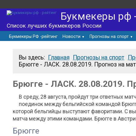
Букмекеры рф -
Список лучших букмекеров России
Букмекеры РФ -рейтинг
Новости
Прогнозы на спорт
Вы здесь:
Главная
Прогнозы на спорт
Пр
Брюгге - ЛАСК. 28.08.2019. Прогноз на ма
Брюгге - ЛАСК. 28.08.2019. 
В среду, 28 августа, пройдут три ответных ма
поединок между бельгийской командой Брюгге
которой бельгийцы выступают фаворитами. С вы
матча между этими командами. Брюгге в Австрии
Брюгге