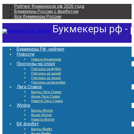
Рейтинг букмекеров рф 2026 года
Букмекеры России с фрибетом
Все букмекеры России
Букмекеры рф - 
Букмекеры РФ -рейтинг
Новости
Новости букмекеров
Прогнозы на спорт
Прогнозы на футбол
Прогнозы на хоккей
Прогнозы на теннис
Прогнозы на баскетбол
Лига Ставок
Бонусы Лига Ставок
Акции Лига Ставок
Новости Лига Ставок
Winline
Бонусы Winline
Акции Winline
Новости Winline
БК Фонбет
Бонусы Фонбет
Акции Фонбет