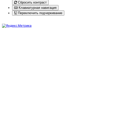
Сбросить контраст
Клавиатурная навигация
Переключить подчеркивание