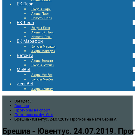
БК Пари
Бонусы Пари
Акции Пари
Новости Пари
БК Леон
Бонусы Леон
Акции БК Леон
Новости Леон
БК Марафон
Бонусы Марафон
Акции Марафон
Бетсити
Акции Бетсити
Бонусы Бетсити
MelBet
Акции МелБет
Бонусы Мелбет
ZenitBet
Акции ZenitBet
Вы здесь:
Главная
Прогнозы на спорт
Прогнозы на футбол
Брешиа - Ювентус. 24.07.2019. Прогноз на матч Серии А
Брешиа - Ювентус. 24.07.2019. Про