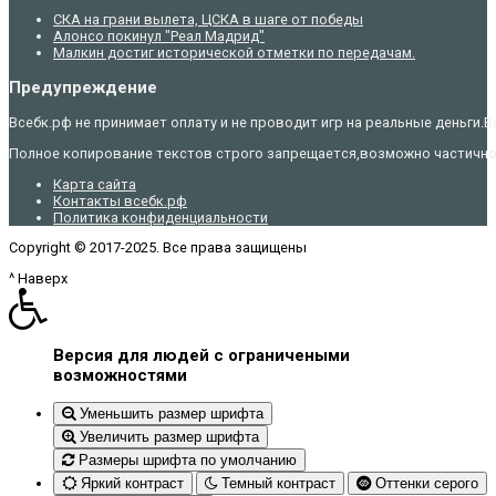
СКА на грани вылета, ЦСКА в шаге от победы
Алонсо покинул "Реал Мадрид"
Малкин достиг исторической отметки по передачам.
Предупреждение
Всебк.рф не принимает оплату и не проводит игр на реальные деньги.
Полное копирование текстов строго запрещается,возможно частичное
Карта сайта
Контакты всебк.рф
Политика конфиденциальности
Copyright © 2017-2025. Все права защищены
^ Наверх
Версия для людей с ограничеными
возможностями
Уменьшить размер шрифта
Увеличить размер шрифта
Размеры шрифта по умолчанию
Яркий контраст
Темный контраст
Оттенки серого