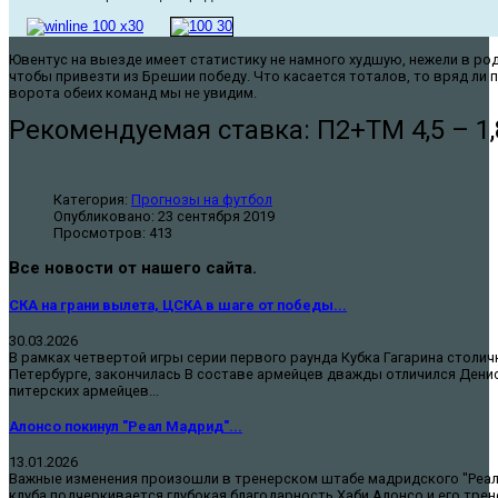
Ювентус на выезде имеет статистику не намного худшую, нежели в ро
чтобы привезти из Брешии победу. Что касается тоталов, то вряд ли 
ворота обеих команд мы не увидим.
Рекомендуемая ставка: П2+ТМ 4,5 – 1,
Категория:
Прогнозы на футбол
Опубликовано: 23 сентября 2019
Просмотров: 413
Все новости от нашего сайта.
СКА на грани вылета, ЦСКА в шаге от победы...
30.03.2026
В рамках четвертой игры серии первого раунда Кубка Гагарина столи
Петербурге, закончилась В составе армейцев дважды отличился Денис
питерских армейцев...
Алонсо покинул "Реал Мадрид"...
13.01.2026
Важные изменения произошли в тренерском штабе мадридского "Реала".
клуба подчеркивается глубокая благодарность Хаби Алонсо и его трене