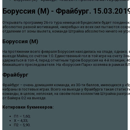
Боруссия (М) - Фрайбург. 15.03.201
Открывать программу 26-го тура немецкой Бундеслиги будет поединок
абсолютно разной мотивацией, «жеребцы» из всех сил пытаются сохра
отдалении от зоны вылета, команде Штрайха абсолютно ничего не угро
Боруссия (М)
На протяжении всего февраля Боруссия находилась на спаде, однако,
выезде Майнц со счётом 1:0. Единственный гол в той игре на счету Э
удержаться в топ-4, перед отчётным туром Боруссия на 4-й позиции, 46
ближайшего преследователя. На «Боруссия-Парк» хозяева в рамках БЛ 
Фрайбург
Фрайбург – очень домашняя команда, из 30-ти баллов, имеющихся у «б
набраны в гостевых играх. Всего на выезде у Фрайбурга такая статисти
команды, в целом, неплохая, на своём поле коллектив Штрайха разгром
от Байера 0:2 на выезде.
Котировки букмекеров:
П1 – 1,60;
Х – 4,33;
П2 – 5,90.