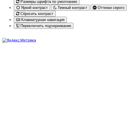
Размеры шрифта по умолчанию
Яркий контраст
Темный контраст
Оттенки серого
Сбросить контраст
Клавиатурная навигация
Переключить подчеркивание