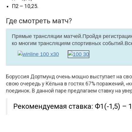
П2 – 10,25.
Где смотреть матч?
Прямые трансляции матчей.Пройдя регистрацию
ко многим трансляциям спортивных событий.Вс
Боруссия Дортмунд очень мощно выступает на своё
свою очередь у Кёльна в гостях 67% поражений, «
поединок. В данной паре предлагаем ставку на ув
Рекомендуемая ставка: Ф1(-1,5) – 1