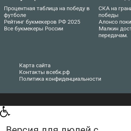
Процентная таблица на победу в
СКА на гран
футболе
победы
Рейтинг букмекеров РФ 2025
Алонсо поки
Все букмекеры России
Малкин дост
передачам.
Карта сайта
Контакты всебк.рф
Политика конфиденциальности
Версия для людей с