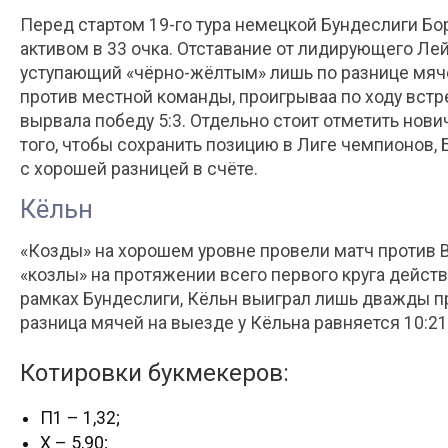
Перед стартом 19-го тура немецкой Бундеслиги Бо
активом в 33 очка. Отставание от лидирующего Лейп
уступающий «чёрно-жёлтым» лишь по разнице мячей.
против местной команды, проигрываа по ходу встре
вырвала победу 5:3. Отдельно стоит отметить нов
того, чтобы сохранить позицию в Лиге чемпионов,
с хорошей разницей в счёте.
Кёльн
«Козды» на хорошем уровне провели матч против В
«козлы» на протяжении всего первого круга действ
рамках Бундеслиги, Кёльн выиграл лишь дважды при
разница мячей на выезде у Кёльна равняется 10:21
Котировки букмекеров:
П1 – 1,32;
Х – 5,90;