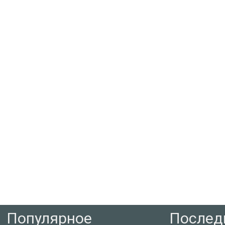
Популярное
Послед