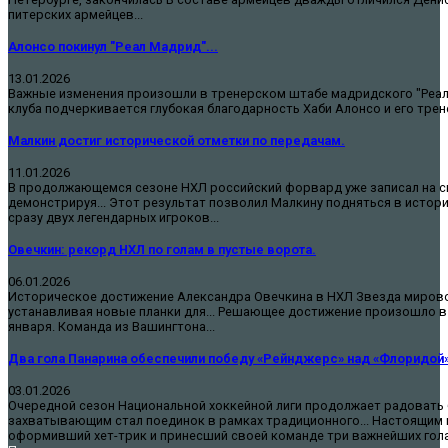
питерских армейцев...
Алонсо покинул "Реал Мадрид"...
13.01.2026
Важные изменения произошли в тренерском штабе мадридского "Реала".
клуба подчеркивается глубокая благодарность Хаби Алонсо и его трене
Малкин достиг исторической отметки по передачам.
11.01.2026
В продолжающемся сезоне НХЛ российский форвард уже записал на с
демонстрируя... Этот результат позволил Малкину подняться в истори
сразу двух легендарных игроков...
Овечкин: рекорд НХЛ по голам в пустые ворота.
06.01.2026
Историческое достижение Александра Овечкина в НХЛ Звезда мирово
устанавливая новые планки для... Решающее достижение произошло в
января. Команда из Вашингтона...
Два гола Панарина обеспечили победу «Рейнджерс» над «Флоридой»
03.01.2026
Очередной сезон Национальной хоккейной лиги продолжает радовать
захватывающим стал поединок в рамках традиционного... Настоящим
оформивший хет-трик и принесший своей команде три важнейших гола.