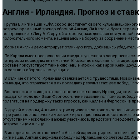
Англия - Ирландия. Прогноз и ставк
Группа B Лиги наций УЕФА скоро достигнет своего кульминационного м
встрече временный тренер сборной Англии, Ли Карсли, будет стремит
возвращение в Лигу A. С другой стороны, находящаяся под угрозой в
положительного момента, нацеливаясь на борьбу за сохранение места 
Сборная Англии демонстрирует отличную игру, добившись убедительной
Ли Карсли имеет все основания ожидать успешного завершения свое
четырех из последних пяти матчей. В команде выделяется атакующая 
составе присутствуют такие ключевые игроки, как Гарри Кейн, Джуд 
на состав в обороне и полузащите.
В отличие от этого, Ирландия сталкивается с трудностями. Новоназн
команды, что отражается в их последних результатах: две победы про
Вопреки статистике, которая говорит не в пользу Ирландии, команда
находится молодой Эван Фергюсон, чей недавний гол принес победу на
полагаться на поддержку таких игроков, как Каллен и Фергюсон, в п
С другой стороны, Англию потряс кризис из-за травмированных игро
игре успешное включение молодых и ротационных игроков помогло с
отсутствием нескольких важных участников, предстоит преодолеть д
Встречи лицом к лицу
В истории взаимоотношений с Англией зарегистрировано семь побед, 
Лиги наций, Англия одержала победу над Ирландией со счетом 2:0. Анг