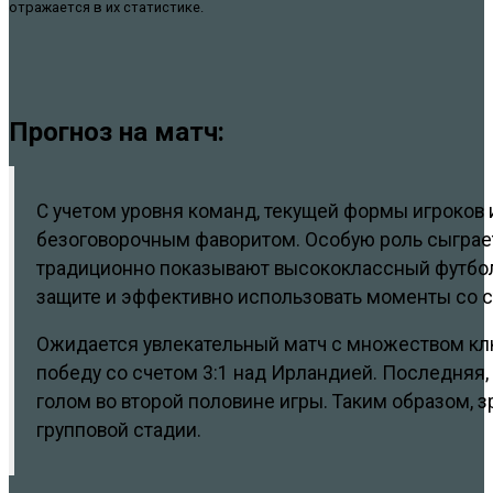
отражается в их статистике.
Прогноз на матч:
С учетом уровня команд, текущей формы игроков 
безоговорочным фаворитом. Особую роль сыграет
традиционно показывают высококлассный футбол. 
защите и эффективно использовать моменты со 
Ожидается увлекательный матч с множеством клю
победу со счетом 3:1 над Ирландией. Последняя,
голом во второй половине игры. Таким образом,
групповой стадии.