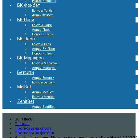
Новости Winline
БК Фонбет
Бонусы Фонбет
Акции Фонбет
БК Пари
Бонусы Пари
Акции Пари
Новости Пари
БК Леон
Бонусы Леон
Акции БК Леон
Новости Леон
БК Марафон
Бонусы Марафон
Акции Марафон
Бетсити
Акции Бетсити
Бонусы Бетсити
MelBet
Акции МелБет
Бонусы Мелбет
ZenitBet
Акции ZenitBet
Вы здесь:
Главная
Прогнозы на спорт
Прогнозы на футбол
Англия - Ирландия. Прогноз и ставки на матч Лиги Наций 17.11.24