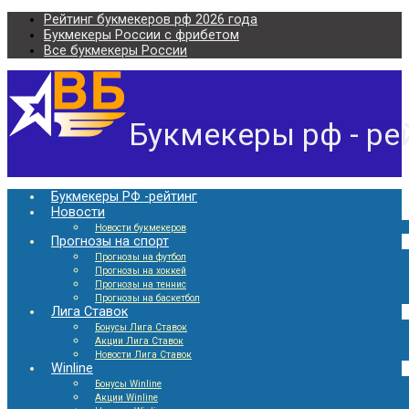
Рейтинг букмекеров рф 2026 года
Букмекеры России с фрибетом
Все букмекеры России
Букмекеры рф - ре
Букмекеры РФ -рейтинг
Новости
Новости букмекеров
Прогнозы на спорт
Прогнозы на футбол
Прогнозы на хоккей
Прогнозы на теннис
Прогнозы на баскетбол
Лига Ставок
Бонусы Лига Ставок
Акции Лига Ставок
Новости Лига Ставок
Winline
Бонусы Winline
Акции Winline