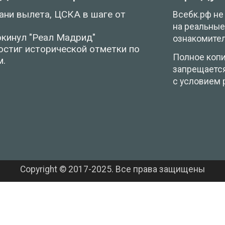
ани вылета, ЦСКА в шаге от
Всебк.рф не
на реальные
окинул "Реал Мадрид"
ознакомител
стиг исторической отметки по
Полное копи
м.
запрещаетс
с условием 
Copyright © 2017-2025. Все права защищены