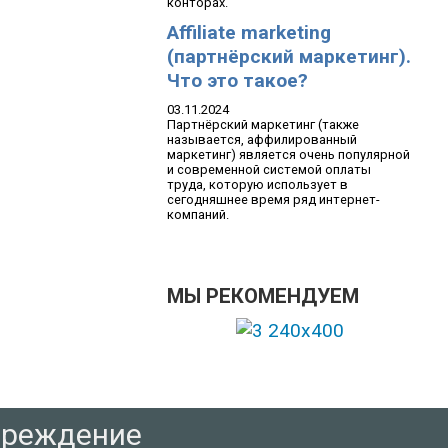
конторах.
Affiliate marketing
(партнёрский маркетинг).
Что это такое?
03.11.2024
Партнёрский маркетинг (также
называется, аффилированный
маркетинг) является очень популярной
и современной системой оплаты
труда, которую использует в
сегодняшнее время ряд интернет-
компаний.
МЫ РЕКОМЕНДУЕМ
преждение