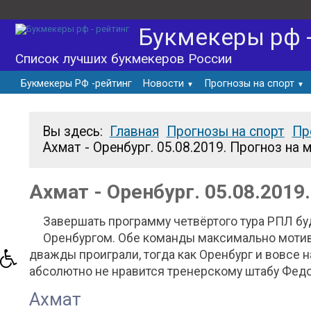
Букмекеры рф -
Список лучших букмекеров России
Букмекеры РФ -рейтинг
Новости
Прогнозы на спорт
Вы здесь:
Главная
Прогнозы на спорт
Пр
Ахмат - Оренбург. 05.08.2019. Прогноз на
Ахмат - Оренбург. 05.08.2019
Завершать программу четвёртого тура РПЛ буд
Оренбургом. Обе команды максимально мотиви
дважды проиграли, тогда как Оренбург и вовсе н
абсолютно не нравится тренерскому штабу Федо
Ахмат