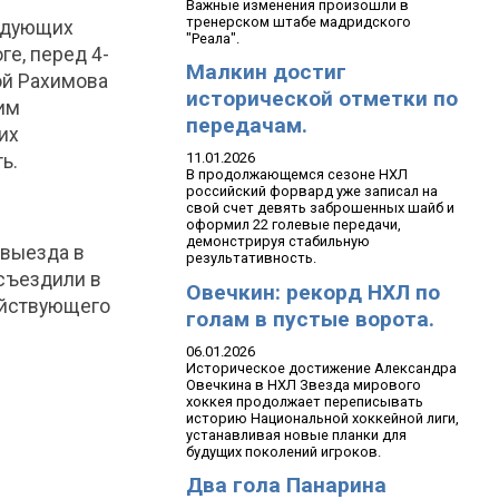
Важные изменения произошли в
тренерском штабе мадридского
ледующих
"Реала".
ге, перед 4-
Малкин достиг
ой Рахимова
исторической отметки по
им
передачам.
их
11.01.2026
ь.
В продолжающемся сезоне НХЛ
российский форвард уже записал на
свой счет девять заброшенных шайб и
оформил 22 голевые передачи,
демонстрируя стабильную
 выезда в
результативность.
 съездили в
Овечкин: рекорд НХЛ по
действующего
голам в пустые ворота.
06.01.2026
Историческое достижение Александра
Овечкина в НХЛ Звезда мирового
хоккея продолжает переписывать
историю Национальной хоккейной лиги,
устанавливая новые планки для
будущих поколений игроков.
Два гола Панарина