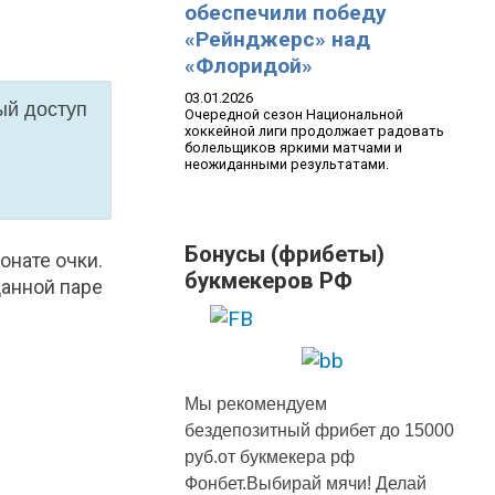
обеспечили победу
«Рейнджерс» над
«Флоридой»
03.01.2026
ый доступ
Очередной сезон Национальной
хоккейной лиги продолжает радовать
болельщиков яркими матчами и
неожиданными результатами.
Бонусы (фрибеты)
онате очки.
букмекеров РФ
данной паре
Мы рекомендуем
бездепозитный фрибет до 15000
руб.от букмекера рф
Фонбет.Выбирай мячи! Делай