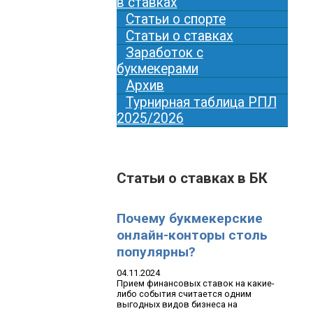
в ставках
Статьи о спорте
Статьи о ставках
Заработок с
букмекерами
Архив
Турнирная таблица РПЛ
2025/2026
Статьи о ставках в БК
Почему букмекерские
онлайн-конторы столь
популярны?
04.11.2024
Прием финансовых ставок на какие-
либо события считается одним
выгодных видов бизнеса на