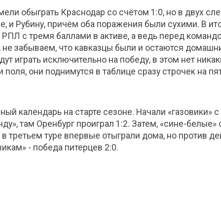
мели обыграть Краснодар со счётом 1:0, но в двух с
е, и Рубину, причём оба поражения были сухими. В ито
в РПЛ с тремя баллами в активе, а ведь перед команд
о, не забываем, что кавказцы были и остаются домашн
ут играть исключительно на победу, в этом нет никак
 поля, они поднимутся в таблице сразу строчек на пят
ный календарь на старте сезоне. Начали «газовики» с
ду», там Оренбург проиграл 1:2. Затем, «сине-белые»
 А в третьем туре впервые отыграли дома, но против 
икам» - победа питерцев 2:0.