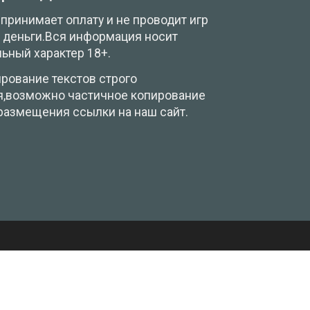
 принимает оплату и не проводит игр
 деньги.Вся информация носит
ьный характер 18+.
рование текстов строго
я,возможно частичное копирование
размещения ссылки на наш сайт.