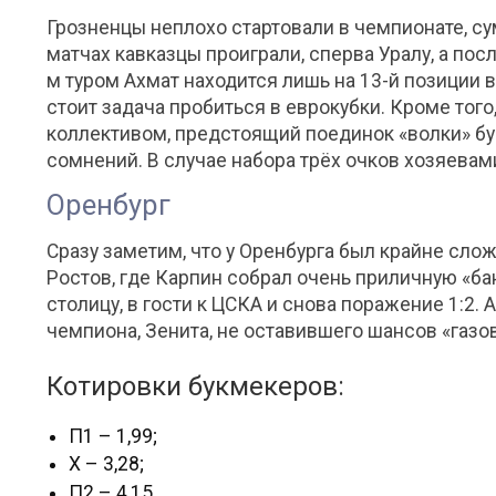
Грозненцы неплохо стартовали в чемпионате, су
матчах кавказцы проиграли, сперва Уралу, а посл
м туром Ахмат находится лишь на 13-й позиции 
стоит задача пробиться в еврокубки. Кроме тог
коллективом, предстоящий поединок «волки» буд
сомнений. В случае набора трёх очков хозяевами
Оренбург
Сразу заметим, что у Оренбурга был крайне слож
Ростов, где Карпин собрал очень приличную «бан
столицу, в гости к ЦСКА и снова поражение 1:2.
чемпиона, Зенита, не оставившего шансов «газов
Котировки букмекеров:
П1 – 1,99;
Х – 3,28;
П2 – 4,15.