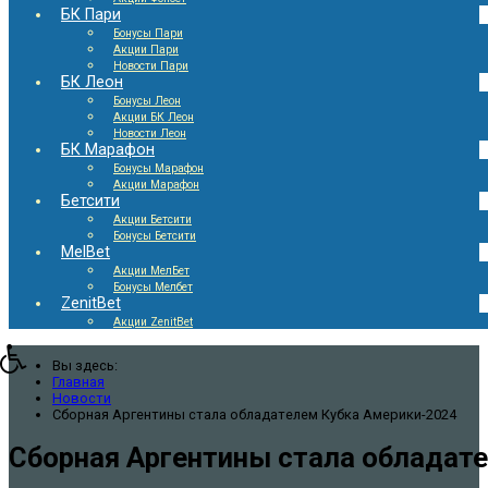
БК Пари
Бонусы Пари
Акции Пари
Новости Пари
БК Леон
Бонусы Леон
Акции БК Леон
Новости Леон
БК Марафон
Бонусы Марафон
Акции Марафон
Бетсити
Акции Бетсити
Бонусы Бетсити
MelBet
Акции МелБет
Бонусы Мелбет
ZenitBet
Акции ZenitBet
Вы здесь:
Главная
Новости
Сборная Аргентины стала обладателем Кубка Америки-2024
Сборная Аргентины стала обладат