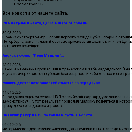
Просмотров: 123
Все новости от нашего сайта.
СКА на грани вылета, ЦСКА в шаге от победы...
30.03.2026
В рамках четвертой игры серии первого раунда Кубка Гагарина столи
Петербурге, закончилась В составе армейцев дважды отличился Денис
питерских армейцев...
Алонсо покинул "Реал Мадрид"...
13.01.2026
Важные изменения произошли в тренерском штабе мадридского "Реала".
клуба подчеркивается глубокая благодарность Хаби Алонсо и его трене
Малкин достиг исторической отметки по передачам.
11.01.2026
В продолжающемся сезоне НХЛ российский форвард уже записал на с
демонстрируя... Этот результат позволил Малкину подняться в истори
сразу двух легендарных игроков...
Овечкин: рекорд НХЛ по голам в пустые ворота.
06.01.2026
Историческое достижение Александра Овечкина в НХЛ Звезда мирово