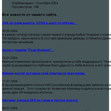
Опубликовано: 19 ноября 2024
Просмотров: 158
Все новости от нашего сайта.
СКА на грани вылета, ЦСКА в шаге от победы...
30.03.2026
В рамках четвертой игры серии первого раунда Кубка Гагарина столи
Петербурге, закончилась В составе армейцев дважды отличился Денис
питерских армейцев...
Алонсо покинул "Реал Мадрид"...
13.01.2026
Важные изменения произошли в тренерском штабе мадридского "Реала".
клуба подчеркивается глубокая благодарность Хаби Алонсо и его трене
Малкин достиг исторической отметки по передачам.
11.01.2026
В продолжающемся сезоне НХЛ российский форвард уже записал на с
демонстрируя... Этот результат позволил Малкину подняться в истори
сразу двух легендарных игроков...
Овечкин: рекорд НХЛ по голам в пустые ворота.
06.01.2026