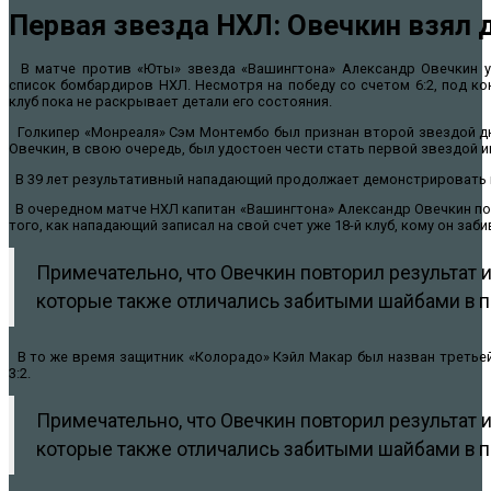
Первая звезда НХЛ: Овечкин взял 
В матче против «Юты» звезда «Вашингтона» Александр Овечкин у
список бомбардиров НХЛ. Несмотря на победу со счетом 6:2, под ко
клуб пока не раскрывает детали его состояния.
Голкипер «Монреаля» Сэм Монтембо был признан второй звездой дня,
Овечкин, в свою очередь, был удостоен чести стать первой звездой и
В 39 лет результативный нападающий продолжает демонстрировать в
В очередном матче НХЛ капитан «Вашингтона» Александр Овечкин поп
того, как нападающий записал на свой счет уже 18-й клуб, кому он заб
Примечательно, что Овечкин повторил результат 
которые также отличались забитыми шайбами в п
В то же время защитник «Колорадо» Кэйл Макар был назван третьей 
3:2.
Примечательно, что Овечкин повторил результат 
которые также отличались забитыми шайбами в п