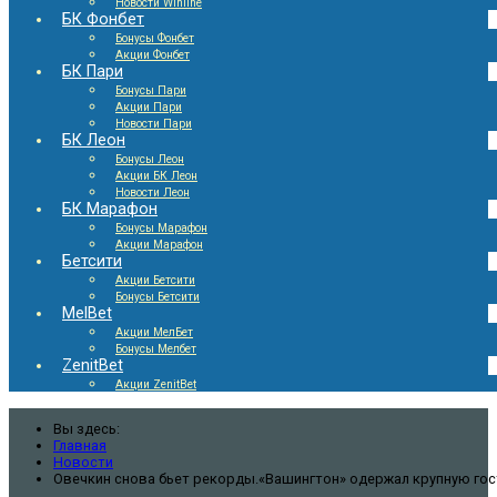
Новости Winline
БК Фонбет
Бонусы Фонбет
Акции Фонбет
БК Пари
Бонусы Пари
Акции Пари
Новости Пари
БК Леон
Бонусы Леон
Акции БК Леон
Новости Леон
БК Марафон
Бонусы Марафон
Акции Марафон
Бетсити
Акции Бетсити
Бонусы Бетсити
MelBet
Акции МелБет
Бонусы Мелбет
ZenitBet
Акции ZenitBet
Вы здесь:
Главная
Новости
Овечкин снова бьет рекорды.«Вашингтон» одержал крупную гос