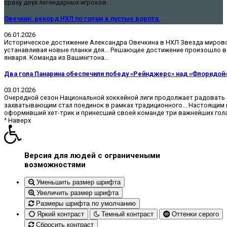
сразу двух легендарных игроков...
Овечкин: рекорд НХЛ по голам в пустые ворота.
06.01.2026
Историческое достижение Александра Овечкина в НХЛ Звезда мирово
устанавливая новые планки для... Решающее достижение произошло в
января. Команда из Вашингтона...
Два гола Панарина обеспечили победу «Рейнджерс» над «Флоридой»
03.01.2026
Очередной сезон Национальной хоккейной лиги продолжает радовать
захватывающим стал поединок в рамках традиционного... Настоящим
оформивший хет-трик и принесший своей команде три важнейших гола.
^ Наверх
Версия для людей с ограничеными
возможностями
Уменьшить размер шрифта
Увеличить размер шрифта
Размеры шрифта по умолчанию
Яркий контраст
Темный контраст
Оттенки серого
Сбросить контраст