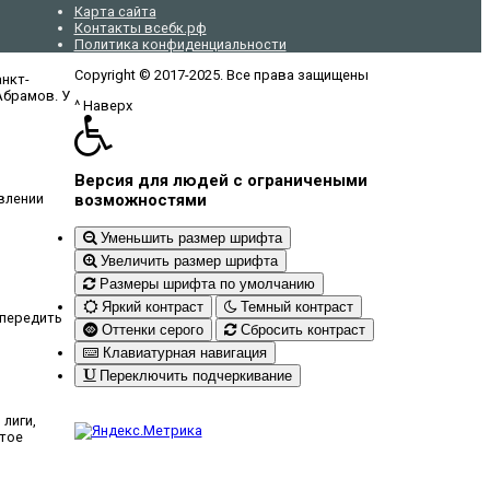
Карта сайта
Контакты всебк.рф
Политика конфиденциальности
Copyright © 2017-2025. Все права защищены
анкт-
Абрамов. У
^ Наверх
Версия для людей с ограничеными
явлении
возможностями
Уменьшить размер шрифта
Увеличить размер шрифта
Размеры шрифта по умолчанию
Яркий контраст
Темный контраст
опередить
Оттенки серого
Сбросить контраст
Клавиатурная навигация
Переключить подчеркивание
лиги,
стое