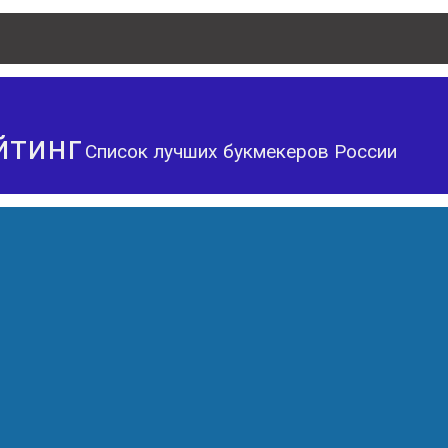
йтинг
Список лучших букмекеров России