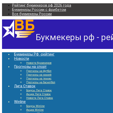
Рейтинг букмекеров рф 2026 года
Букмекеры России с фрибетом
Все букмекеры России
Букмекеры рф - ре
Букмекеры РФ -рейтинг
Новости
Новости букмекеров
Прогнозы на спорт
Прогнозы на футбол
Прогнозы на хоккей
Прогнозы на теннис
Прогнозы на баскетбол
Лига Ставок
Бонусы Лига Ставок
Акции Лига Ставок
Новости Лига Ставок
Winline
Бонусы Winline
Акции Winline