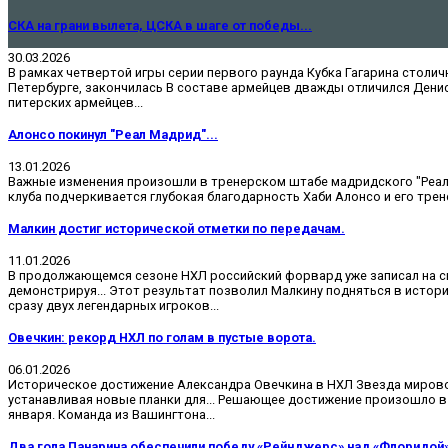
СКА на грани вылета, ЦСКА в шаге от победы...
30.03.2026
В рамках четвертой игры серии первого раунда Кубка Гагарина столи
Петербурге, закончилась В составе армейцев дважды отличился Денис
питерских армейцев...
Алонсо покинул "Реал Мадрид"...
13.01.2026
Важные изменения произошли в тренерском штабе мадридского "Реала".
клуба подчеркивается глубокая благодарность Хаби Алонсо и его трене
Малкин достиг исторической отметки по передачам.
11.01.2026
В продолжающемся сезоне НХЛ российский форвард уже записал на с
демонстрируя... Этот результат позволил Малкину подняться в истори
сразу двух легендарных игроков...
Овечкин: рекорд НХЛ по голам в пустые ворота.
06.01.2026
Историческое достижение Александра Овечкина в НХЛ Звезда мирово
устанавливая новые планки для... Решающее достижение произошло в
января. Команда из Вашингтона...
Два гола Панарина обеспечили победу «Рейнджерс» над «Флоридой»