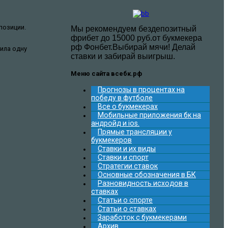
позиции.
Мы рекомендуем бездепозитный
фрибет до 15000 руб.от букмекера
рф Фонбет.Выбирай мячи! Делай
ила одну
ставки и забирай выигрыш.
Меню сайта всебк.рф
Прогнозы в процентах на
победу в футболе
Все о букмекерах
Мобильные приложения бк на
андройд и ios.
Прямые трансляции у
букмекеров
Ставки и их виды
Ставки и спорт
Стратегии ставок
Основные обозначения в БК
Разновидность исходов в
ставках
Статьи о спорте
Статьи о ставках
Заработок с букмекерами
Архив