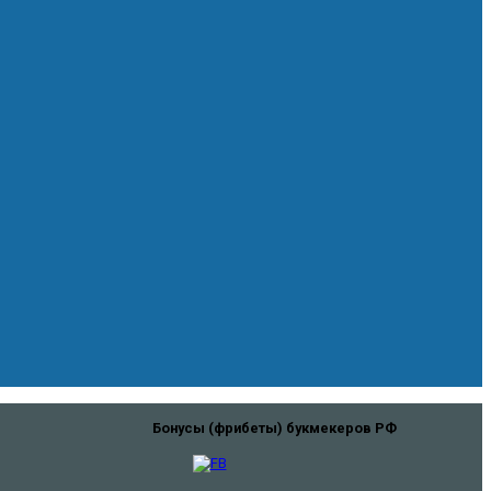
Бонусы (фрибеты) букмекеров РФ