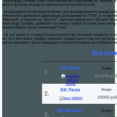
Александр Головин, известный своими выступлениями за "Монако" в 
лиги по футболу, исходя из рейтингов портала WhoScored.
Выдающиеся игроки были выбраны для формирования команды мечты 
обязанности доверены Джанлуиджи Доннарумме из "ПСЖ", в то время
"Марселя", и парочка из "Бреста" - Брендан Шардонне и Брэдли Лок
Александр Головин, добавляя тактичную глубину. В атаке свою лепт
Килиан Мбаппе, представляющий "ПСЖ".
Не так давно в столице России случился футбольный поединок, в 
4:0. Это заставило Сербию серьезно задуматься о том, кто же из р
матча, журналист Урош Самарджич отметил Головина как особенно за
Все бук
БК Пари
Бонус
1.
5х1000 ру
БК Леон
Бонус
2.
20000 ру
БК Фонбет
Бонус
3.