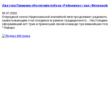
Два гола Панарина обеспечили победу «Рейнджерс» над «Флоридой»
03.01.2026
Очередной сезон Национальной хоккейной лиги продолжает радовать
захватывающим стал поединок в рамках традиционного... Настоящим
оформивший хет-трик и принесший своей команде три важнейших гола.
^ Наверх