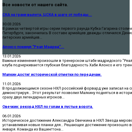
Все новости от нашего сайта.
СКА на грани вылета, ЦСКА в шаге от победы...
30.03.2026
В рамках четвертой игры серии первого раунда Кубка Гагарина столи
Петербурге, закончилась В составе армейцев дважды отличился Денис
питерских армейцев...
Алонсо покинул "Реал Мадрид"...
13.01.2026
Важные изменения произошли в тренерском штабе мадридского "Реала".
клуба подчеркивается глубокая благодарность Хаби Алонсо и его трене
Малкин достиг исторической отметки по передачам.
11.01.2026
В продолжающемся сезоне НХЛ российский форвард уже записал на с
демонстрируя... Этот результат позволил Малкину подняться в истори
сразу двух легендарных игроков...
Овечкин: рекорд НХЛ по голам в пустые ворота.
06.01.2026
Историческое достижение Александра Овечкина в НХЛ Звезда мирово
устанавливая новые планки для... Решающее достижение произошло в
января. Команда из Вашингтона...