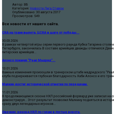
Автор:
ВБ
Категория:
Новости Лига Ставок
Опубликовано: 30 августа 2017
Просмотров: 549
Все новости от нашего сайта.
СКА на грани вылета, ЦСКА в шаге от победы...
30.03.2026
В рамках четвертой игры серии первого раунда Кубка Гагарина столи
Петербурге, закончилась В составе армейцев дважды отличился Денис
питерских армейцев...
Алонсо покинул "Реал Мадрид"...
13.01.2026
Важные изменения произошли в тренерском штабе мадридского "Реала".
клуба подчеркивается глубокая благодарность Хаби Алонсо и его трене
Малкин достиг исторической отметки по передачам.
11.01.2026
В продолжающемся сезоне НХЛ российский форвард уже записал на с
демонстрируя... Этот результат позволил Малкину подняться в истори
сразу двух легендарных игроков...
Овечкин: рекорд НХЛ по голам в пустые ворота.