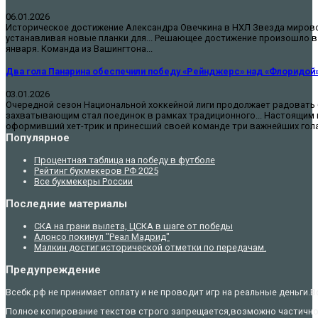
06.01.2026
Историческое достижение Александра Овечкина в НХЛ Звезда мирово
устанавливая новые планки для... Решающее достижение произошло в
января. Команда из Вашингтона...
Два гола Панарина обеспечили победу «Рейнджерс» над «Флоридой»
03.01.2026
Очередной сезон Национальной хоккейной лиги продолжает радовать
захватывающим стал поединок в рамках традиционного... Настоящим
оформивший хет-трик и принесший своей команде три важнейших гола.
Популярное
Процентная таблица на победу в футболе
Рейтинг букмекеров РФ 2025
Все букмекеры России
Последние материалы
СКА на грани вылета, ЦСКА в шаге от победы
Алонсо покинул "Реал Мадрид"
Малкин достиг исторической отметки по передачам.
Предупреждение
Всебк.рф не принимает оплату и не проводит игр на реальные деньги.
Полное копирование текстов строго запрещается,возможно частичное