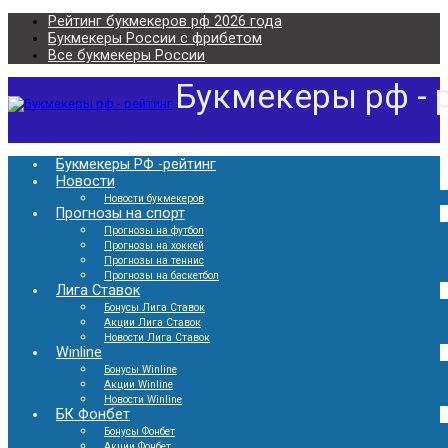
Рейтинг букмекеров рф 2026 года
Букмекеры России с фрибетом
Все букмекеры России
Букмекеры рф - 
Букмекеры РФ -рейтинг
Новости
Новости букмекеров
Прогнозы на спорт
Прогнозы на футбол
Прогнозы на хоккей
Прогнозы на теннис
Прогнозы на баскетбол
Лига Ставок
Бонусы Лига Ставок
Акции Лига Ставок
Новости Лига Ставок
Winline
Бонусы Winline
Акции Winline
Новости Winline
БК Фонбет
Бонусы Фонбет
Акции Фонбет