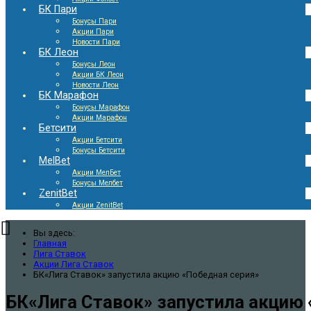
БК Пари
Бонусы Пари
Акции Пари
Новости Пари
БК Леон
Бонусы Леон
Акции БК Леон
Новости Леон
БК Марафон
Бонусы Марафон
Акции Марафон
Бетсити
Акции Бетсити
Бонусы Бетсити
MelBet
Акции МелБет
Бонусы Мелбет
ZenitBet
Акции ZenitBet
Вы здесь:
Главная
Лига Ставок
Акции Лига Ставок
БК«Лига Ставок» запустила акцию «Победная серия»
БК«Лига Ставок» запустила акцию 